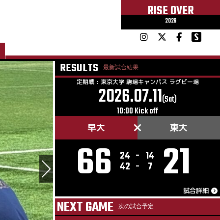
RISE OVER
2026
RESULTS
最新試合結果
定期戦 : 東京大学 駒場キャンパス ラグビー場
2026.07.11
(Sat)
10:00 Kick off
早大
東大
66
21
24
-
14
42
-
7
試合詳細
NEXT GAME
次の試合予定