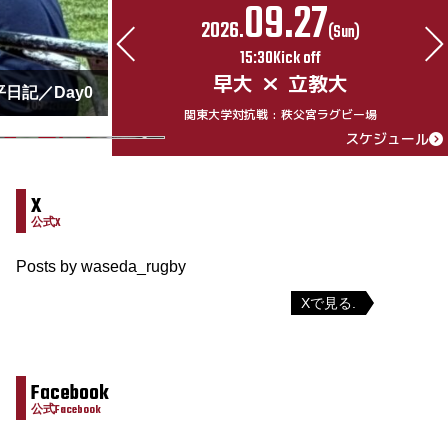
09.27
2026.
Sat)
(Sun)
15:30Kick off
大
早大
立教大
平日記／Day0
園総合運動場陸上競技
関東大学対抗戦 : 秩父宮ラグビー場
スケジュール
スケジュール
X
公式X
Posts by waseda_rugby
Xで見る.
Facebook
公式Facebook