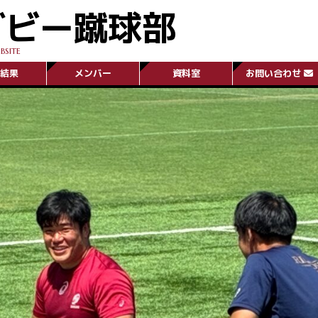
グビー蹴球部
BSITE
結果
メンバー
資料室
お問い合わせ
E
NEXT GAME
次の試合予定
次の試合予定