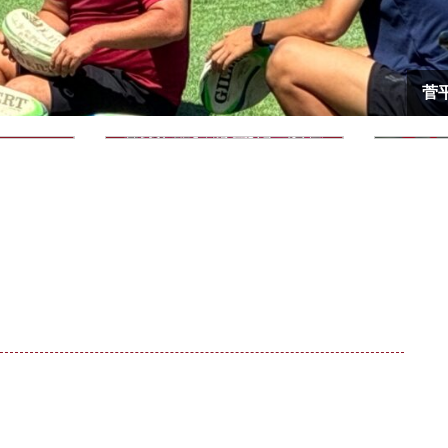
10.11
09.12
026.
2026.
(Sun)
(
13:00Kick off
15:00Kick off
大
青山学院大
早大
日体
菅
 : 森エンジニアリング桐生スタジアム
関東大学対抗戦 : 駒沢オリンピック公
場
スケジュール