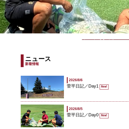
2
早
関東大学対抗戦
ニュース
新着情報
2026/8/6
菅平日記／Day1
New!
2026/8/5
菅平日記／Day0
New!