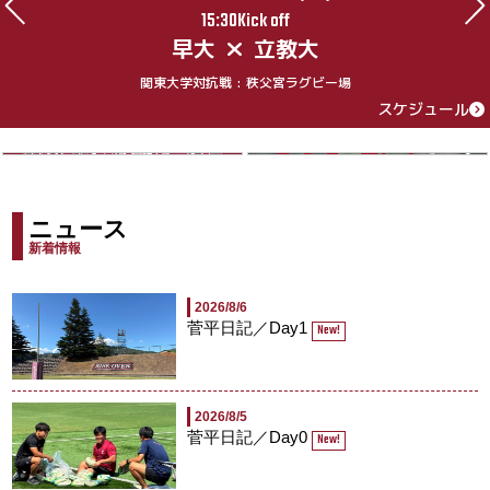
15:30Kick off
早大
立教大
関東大学対抗戦 : 秩父宮ラグビー場
スケジュール
ニュース
新着情報
2026/8/6
菅平日記／Day1
New!
2026/8/5
菅平日記／Day0
New!