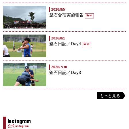
2026/8/5
釜石合宿実施報告
New!
2026/8/1
釜石日記／Day4
New!
2026/7/30
釜石日記／Day3
もっと見る
Instagram
公式Instagram