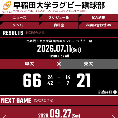
早稲田大学ラグビー蹴球部
WASEDA UNIVERSITY RUGBY FOOTBALL CLUB OFFICIAL WEBSITE
ニュース
スケジュール
試合結果
菅平日記／Day0
メンバー
資料室
お問い合わせ
RESULTS
最新試合結果
New!
定期戦 : 東京大学 駒場キャンパス ラグビー場
2026.07.11
(Sat)
10:00 Kick off
早大
東大
66
21
24
-
14
42
-
7
試合詳細
NEXT GAME
次の試合予定
09.27
2026.
(Sun)