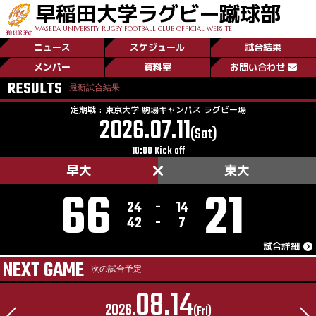
早稲田大学ラグビー蹴球部
WASEDA UNIVERSITY RUGBY FOOTBALL CLUB OFFICIAL WEBSITE
ニュース
スケジュール
試合結果
菅平日記／Day1
メンバー
資料室
お問い合わせ
RESULTS
最新試合結果
New!
定期戦 : 東京大学 駒場キャンパス ラグビー場
2026.07.11
(Sat)
10:00 Kick off
早大
東大
66
21
24
-
14
42
-
7
試合詳細
NEXT GAME
次の試合予定
08.14
2026.
(Fri)