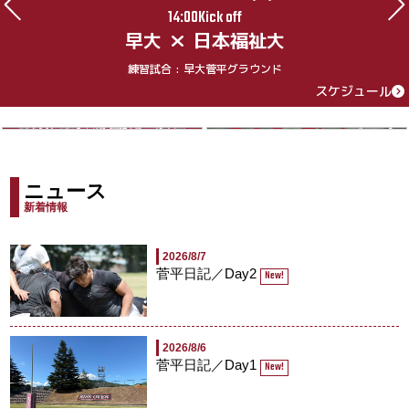
14:00Kick off
早大
日本福祉大
練習試合 : 早大菅平グラウンド
スケジュール
ニュース
新着情報
2026/8/7
菅平日記／Day2
New!
2026/8/6
菅平日記／Day1
New!