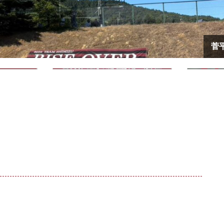
08.15
08.13
26.
2026.
(Sat)
(
12:00Kick off
13:00Kick off
早大
帝京大
早大
関西
菅
試合 : 早大菅平グラウンド
練習試合 : 早大菅平グラ
スケジュール