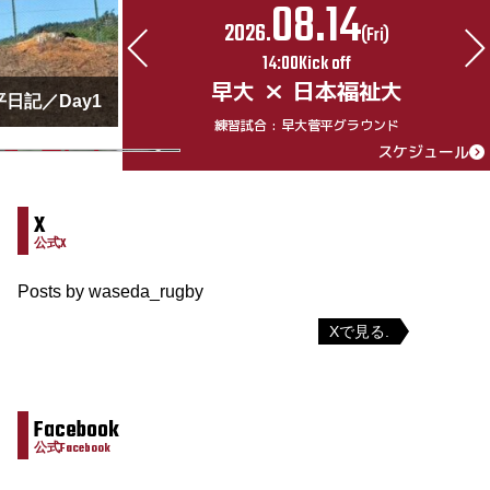
08.14
2026.
Thu)
(Fri)
14:00Kick off
大
早大
日本福祉大
平日記／Day1
ウンド
練習試合 : 早大菅平グラウンド
スケジュール
スケジュール
X
公式X
Posts by waseda_rugby
Xで見る.
Facebook
公式Facebook