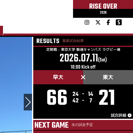
RISE OVER
2026
RESULTS
最新試合結果
定期戦 : 東京大学 駒場キャンパス ラグビー場
2026.07.11
(Sat)
10:00 Kick off
早大
東大
66
21
24
-
14
42
-
7
試合詳細
NEXT GAME
次の試合予定