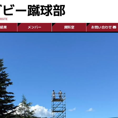
グビー蹴球部
BSITE
結果
メンバー
資料室
お問い合わせ
E
NEXT GAME
次の試合予定
次の試合予定