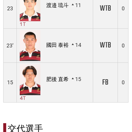
渡邉 琉斗
11
WTB
23
0
1T
WTB
國田 泰裕
14
23'
0
肥後 直希
15
FB
15
0
4T
交代選手