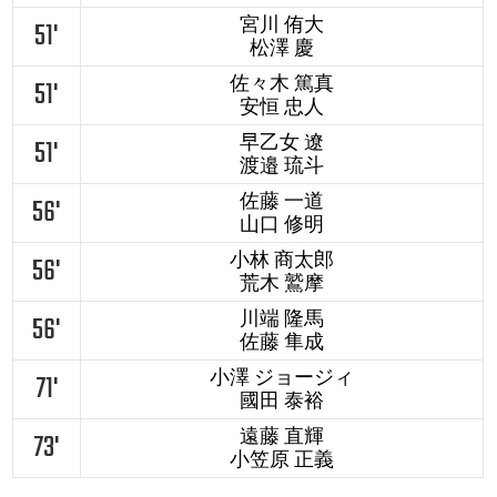
宮川 侑大
51'
松澤 慶
佐々木 篤真
51'
安恒 忠人
早乙女 遼
51'
渡邉 琉斗
佐藤 一道
56'
山口 修明
小林 商太郎
56'
荒木 鷲摩
川端 隆馬
56'
佐藤 隼成
小澤 ジョージィ
71'
國田 泰裕
遠藤 直輝
73'
小笠原 正義