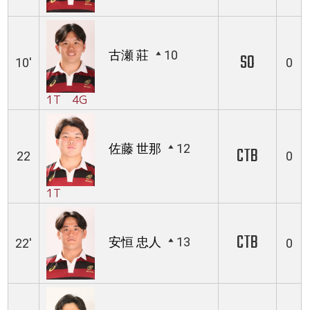
古瀬 莊
10
SO
10'
0
1T 4G
佐藤 世那
12
CTB
22
0
1T
CTB
安恒 忠人
13
22'
0