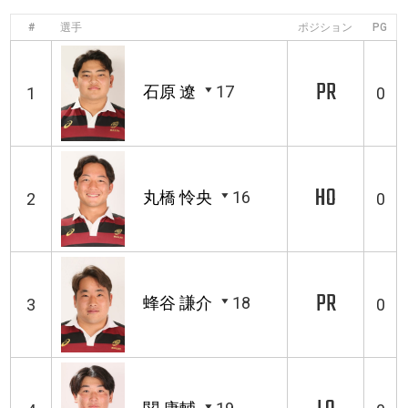
#
選手
ポジション
PG
PR
石原 遼
17
1
0
HO
丸橋 怜央
16
2
0
PR
蜂谷 謙介
18
3
0