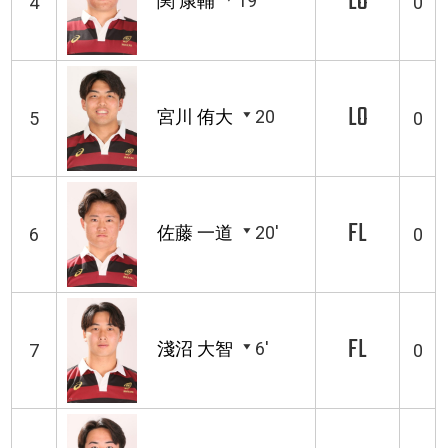
LO
関 康輔
19
4
0
LO
宮川 侑大
20
5
0
FL
佐藤 一道
20'
6
0
FL
淺沼 大智
6'
7
0