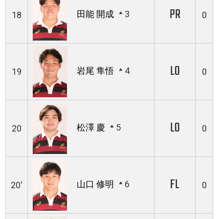
PR
田能 開成
3
18
0
LO
岩尾 隼悟
4
19
0
LO
松澤 慶
5
20
0
FL
山口 修明
6
20'
0