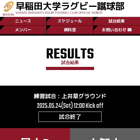
早稲田大学ラグビー蹴球部
WASEDA UNIVERSITY RUGBY FOOTBALL CLUB OFFICIAL WEBSITE
ニュース
スケジュール
試合結果
メンバー
資料室
お問い合わせ
RESULTS
試合結果
練習試合
:
上井草グラウンド
2025.05.24(Sat) 12:00
Kick off
試合終了