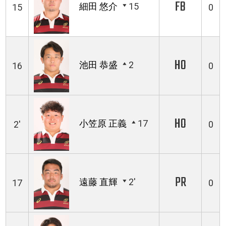
FB
細田 悠介
15
15
0
HO
池田 恭盛
2
16
0
HO
小笠原 正義
17
2'
0
PR
遠藤 直輝
2'
17
0