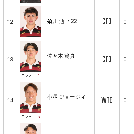
CTB
菊川 迪
22
12
0
佐々木 篤真
CTB
13
0
22'
1T
小澤 ジョージィ
WTB
14
0
23'
3T