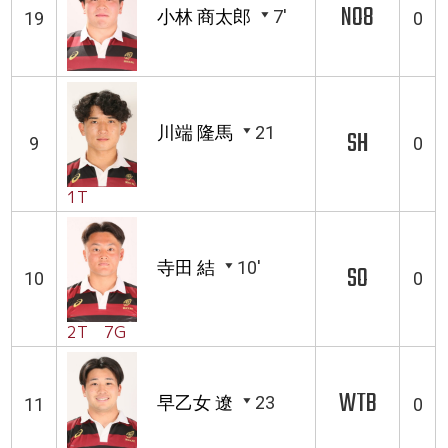
NO8
小林 商太郎
7'
19
0
川端 隆馬
21
SH
9
0
1T
寺田 結
10'
SO
10
0
2T 7G
WTB
早乙女 遼
23
11
0