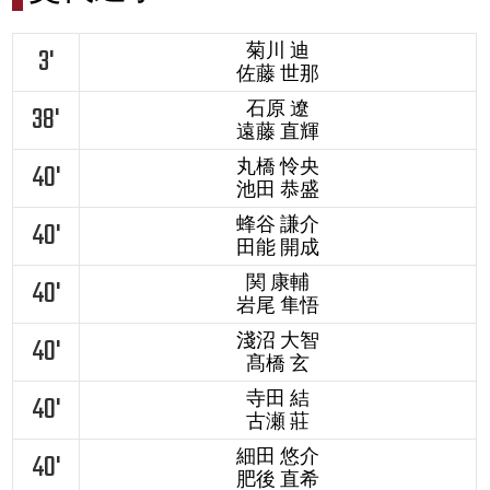
菊川 迪
3'
佐藤 世那
石原 遼
38'
遠藤 直輝
丸橋 怜央
40'
池田 恭盛
蜂谷 謙介
40'
田能 開成
関 康輔
40'
岩尾 隼悟
淺沼 大智
40'
髙橋 玄
寺田 結
40'
古瀬 莊
細田 悠介
40'
肥後 直希