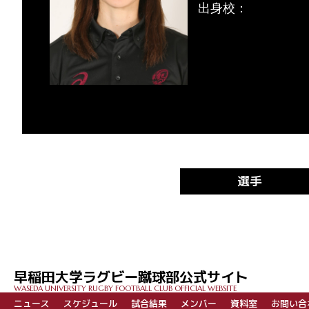
出身校：
選手
早稲田大学ラグビー蹴球部公式サイト
WASEDA UNIVERSITY RUGBY FOOTBALL CLUB OFFICIAL WEBSITE
ニュース
スケジュール
試合結果
メンバー
資料室
お問い合