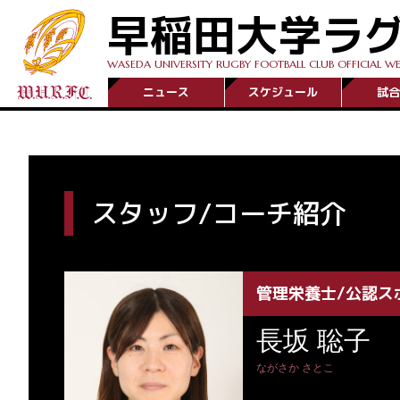
早稲田大学ラ
WASEDA UNIVERSITY RUGBY FOOTBALL CLUB OFFICIAL WE
ニュース
スケジュール
試合
スタッフ/コーチ紹介
管理栄養士/公認ス
長坂 聡子
ながさか さとこ