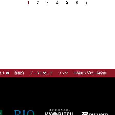
1
2
3
4
5
6
7
わせ
部紹介
データに関して
リンク
早稲田ラグビー倶楽部