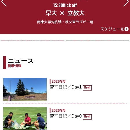
15:30Kick off
早大
立教大
関東大学対抗戦 : 秩父宮ラグビー場
スケジュール
ニュース
新着情報
2026/8/6
菅平日記／Day1
New!
2026/8/5
菅平日記／Day0
New!