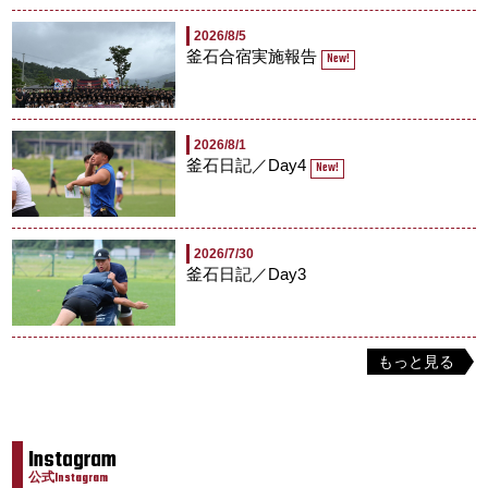
2026/8/5
釜石合宿実施報告
New!
2026/8/1
釜石日記／Day4
New!
2026/7/30
釜石日記／Day3
もっと見る
Instagram
公式Instagram