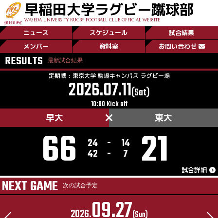
早稲田大学ラグビー蹴球部
WASEDA UNIVERSITY RUGBY FOOTBALL CLUB OFFICIAL WEBSITE
ニュース
スケジュール
試合結果
菅平日記／Day0
メンバー
資料室
お問い合わせ
RESULTS
最新試合結果
New!
定期戦 : 東京大学 駒場キャンパス ラグビー場
2026.07.11
(Sat)
10:00 Kick off
早大
東大
66
21
24
-
14
42
-
7
試合詳細
NEXT GAME
次の試合予定
09.27
2026.
(Sun)