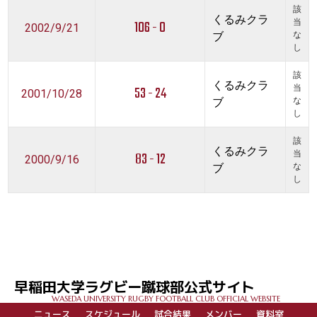
該
くるみクラ
106 - 0
当
2002/9/21
ブ
な
し
該
くるみクラ
53 - 24
当
2001/10/28
ブ
な
し
該
くるみクラ
83 - 12
当
2000/9/16
ブ
な
し
早稲田大学ラグビー蹴球部公式サイト
WASEDA UNIVERSITY RUGBY FOOTBALL CLUB OFFICIAL WEBSITE
ニュース
スケジュール
試合結果
メンバー
資料室