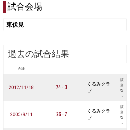
試合会場
東伏見
過去の試合結果
会場
該
くるみクラ
74 - 0
当
2012/11/18
ブ
な
し
該
くるみクラ
26 - 7
当
2005/9/11
ブ
な
し