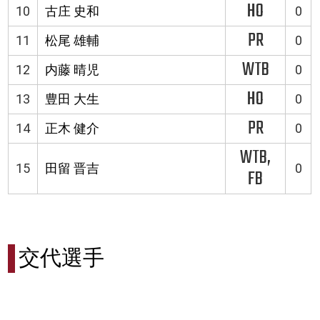
HO
10
古庄 史和
0
PR
11
松尾 雄輔
0
WTB
12
内藤 晴児
0
HO
13
豊田 大生
0
PR
14
正木 健介
0
WTB,
15
田留 晋吉
0
FB
交代選手