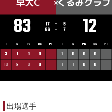
早大C
くるみクラブ
83
12
17
-
5
66
-
7
T
G
PG
DG
PT
T
G
PG
DG
PT
3
1
0
0
1
0
0
0
10
8
0
0
1
1
0
0
出場選手