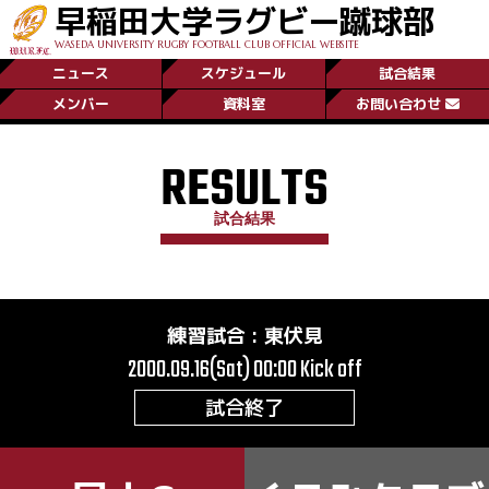
早稲田大学ラグビー蹴球部
WASEDA UNIVERSITY RUGBY FOOTBALL CLUB OFFICIAL WEBSITE
ニュース
スケジュール
試合結果
メンバー
資料室
お問い合わせ
RESULTS
試合結果
練習試合
:
東伏見
2000.09.16(Sat) 00:00
Kick off
試合終了