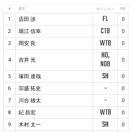
#
選手
ポジション
PG
FL
1
店田 渉
0
CTB
2
堀江 信幸
0
WTB
3
岡安 良
0
HO,
4
吉井 光
0
NO8
SH
5
塚田 達哉
0
-
6
宗盛 拓史
0
-
7
川合 雄太
0
WTB
8
紀 昌宏
0
SH
9
木村 太一
0