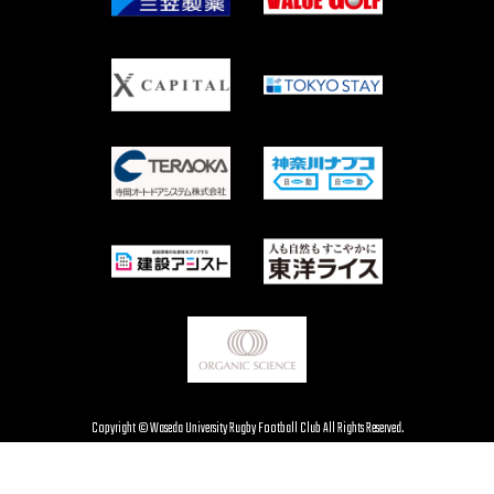
Copyright © Waseda University Rugby Football Club All Rights Reserved.