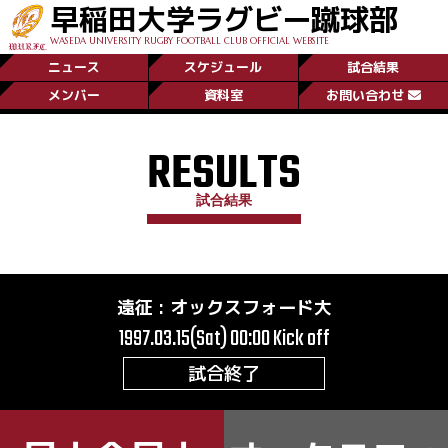
早稲田大学ラグビー蹴球部
WASEDA UNIVERSITY RUGBY FOOTBALL CLUB OFFICIAL WEBSITE
ニュース
スケジュール
試合結果
メンバー
資料室
お問い合わせ
RESULTS
試合結果
遠征
:
オックスフォード大
1997.03.15(Sat) 00:00
Kick off
試合終了