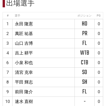
出場選手
#
選手
ポジション
PG
HO
1
永田 隆憲
0
PR
2
萬匠 祐基
0
FL
3
山口 吉博
0
WTB
4
吉上 耕平
0
CTB
6
小泉 和也
0
SO
7
清宮 克幸
0
SH
8
平田 輝志
0
FL
9
前田 隆介
0
-
10
速水 直樹
0