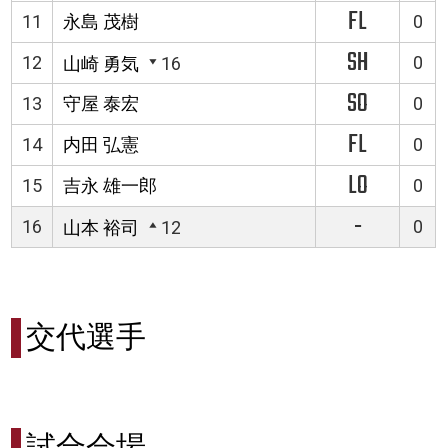
FL
11
永島 茂樹
0
SH
12
0
山崎 勇気
16
SO
13
守屋 泰宏
0
FL
14
内田 弘憲
0
LO
15
吉永 雄一郎
0
-
16
0
山本 裕司
12
交代選手