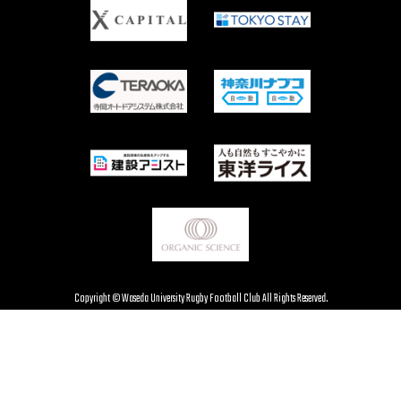
Copyright © Waseda University Rugby Football Club All Rights Reserved.