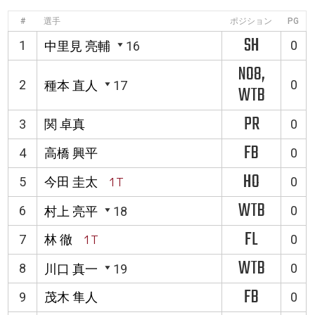
#
選手
ポジション
PG
SH
1
0
中里見 亮輔
16
NO8,
2
0
種本 直人
17
WTB
PR
3
関 卓真
0
FB
4
高橋 興平
0
HO
5
今田 圭太
1T
0
WTB
6
0
村上 亮平
18
FL
7
林 徹
1T
0
WTB
8
0
川口 真一
19
FB
9
茂木 隼人
0