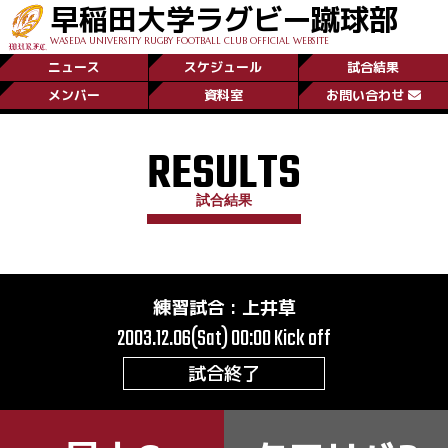
早稲田大学ラグビー蹴球部
WASEDA UNIVERSITY RUGBY FOOTBALL CLUB OFFICIAL WEBSITE
ニュース
スケジュール
試合結果
メンバー
資料室
お問い合わせ
RESULTS
試合結果
練習試合
:
上井草
2003.12.06(Sat) 00:00
Kick off
試合終了