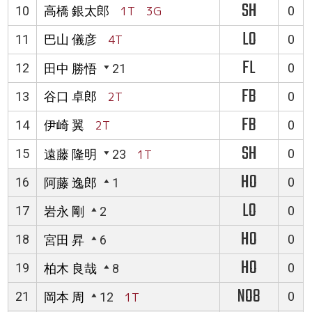
SH
10
高橋 銀太郎
1T 3G
0
LO
11
巴山 儀彦
4T
0
FL
12
0
田中 勝悟
21
FB
13
谷口 卓郎
2T
0
FB
14
伊崎 翼
2T
0
SH
15
0
遠藤 隆明
23
1T
HO
16
0
阿藤 逸郎
1
LO
17
0
岩永 剛
2
HO
18
0
宮田 昇
6
HO
19
0
柏木 良哉
8
NO8
21
0
岡本 周
12
1T