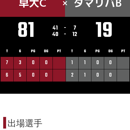
早大C
タマリバB
81
19
41
-
7
40
-
12
T
G
PG
DG
PT
T
G
PG
DG
PT
7
3
0
0
1
1
0
0
6
5
0
0
2
1
0
0
出場選手