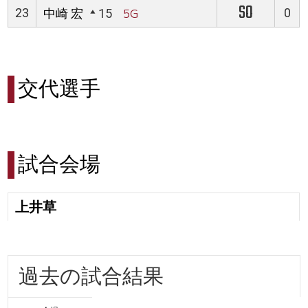
SO
23
0
中崎 宏
15
5G
交代選手
試合会場
上井草
過去の試合結果