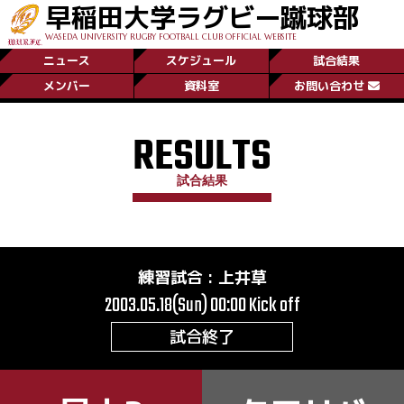
早稲田大学ラグビー蹴球部
WASEDA UNIVERSITY RUGBY FOOTBALL CLUB OFFICIAL WEBSITE
ニュース
スケジュール
試合結果
メンバー
資料室
お問い合わせ
RESULTS
試合結果
練習試合
:
上井草
2003.05.18(Sun) 00:00
Kick off
試合終了