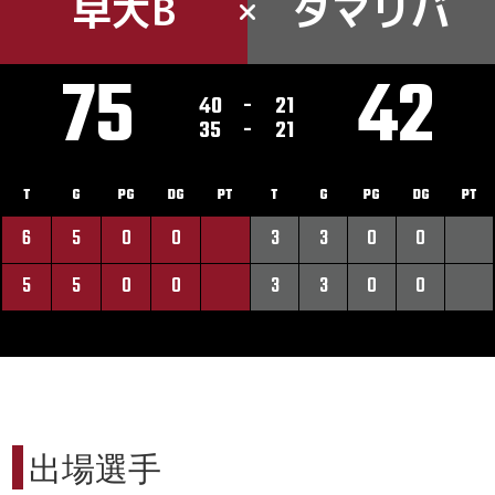
早大B
タマリバ
75
42
40
-
21
35
-
21
T
G
PG
DG
PT
T
G
PG
DG
PT
6
5
0
0
3
3
0
0
5
5
0
0
3
3
0
0
出場選手