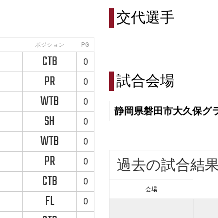
交代選手
ポジション
PG
CTB
0
試合会場
PR
0
WTB
0
静岡県磐田市大久保グ
SH
0
WTB
0
PR
0
過去の試合結
CTB
0
会場
FL
0