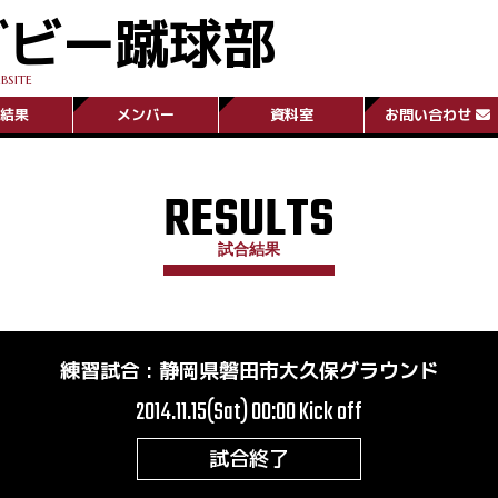
グビー蹴球部
BSITE
結果
メンバー
資料室
お問い合わせ
RESULTS
試合結果
練習試合
:
静岡県磐田市大久保グラウンド
2014.11.15(Sat) 00:00
Kick off
試合終了