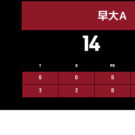
早大A
14
T
G
PG
0
0
0
2
2
0