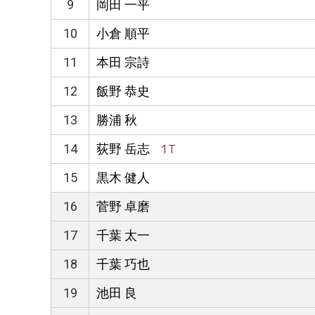
9
岡田 一平
10
小倉 順平
11
本田 宗詩
12
飯野 恭史
13
勝浦 秋
14
荻野 岳志
1T
15
黒木 健人
16
菅野 卓磨
17
千葉 太一
18
千葉 巧也
19
池田 良