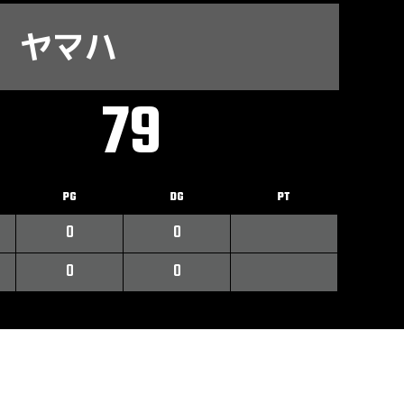
ヤマハ
79
PG
DG
PT
0
0
0
0