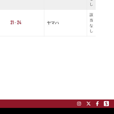
し
該
当
21 - 24
ヤマハ
な
し