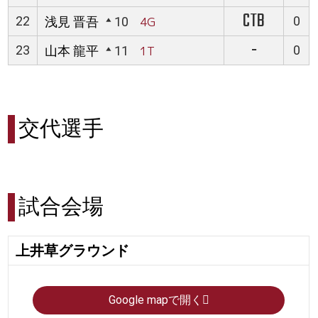
CTB
22
0
浅見 晋吾
10
4G
-
23
0
山本 龍平
11
1T
交代選手
試合会場
上井草グラウンド
Google mapで開く