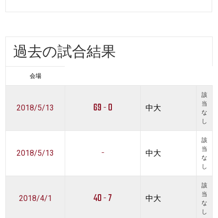
過去の試合結果
会場
該
69 - 0
当
2018/5/13
中大
な
し
該
-
当
2018/5/13
中大
な
し
該
40 - 7
当
2018/4/1
中大
な
し