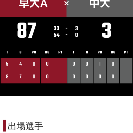
早大A
中大
87
3
33
-
3
54
-
0
T
G
PG
DG
PT
T
G
PG
DG
PT
5
4
0
0
0
0
1
0
8
7
0
0
0
0
0
0
出場選手