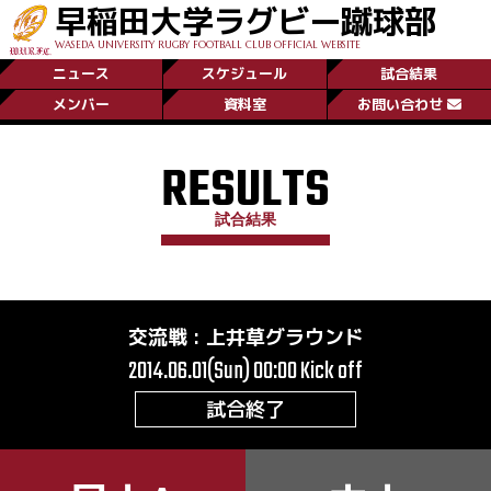
早稲田大学ラグビー蹴球部
WASEDA UNIVERSITY RUGBY FOOTBALL CLUB OFFICIAL WEBSITE
ニュース
スケジュール
試合結果
メンバー
資料室
お問い合わせ
RESULTS
試合結果
交流戦
:
上井草グラウンド
2014.06.01(Sun) 00:00
Kick off
試合終了