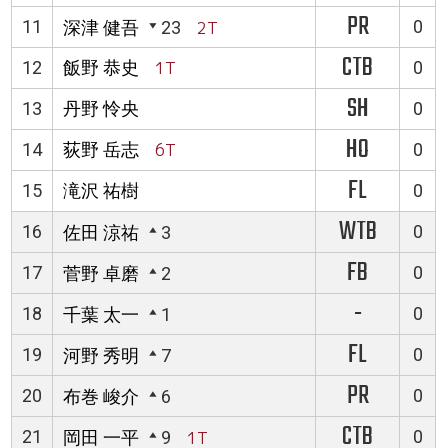
PR
11
0
深津 健吾
23
2T
CTB
12
飯野 恭史
1T
0
SH
13
丹野 怜央
0
HO
14
荻野 岳志
6T
0
FL
15
滝沢 祐樹
0
WTB
16
0
佐田 涼祐
3
FB
17
0
菅野 卓磨
2
-
18
0
千葉 太一
1
FL
19
0
河野 秀明
7
PR
20
0
布巻 峻介
6
CTB
21
0
岡田 一平
9
1T