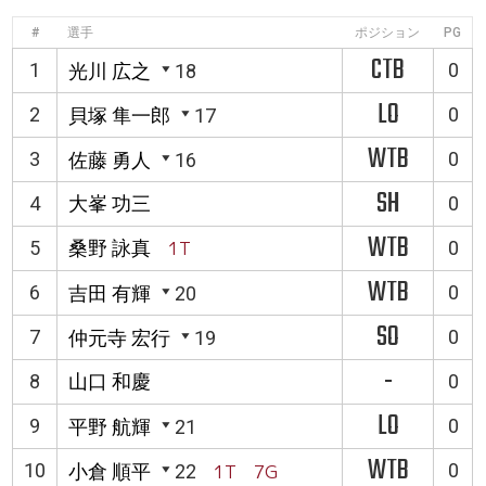
#
選手
ポジション
PG
CTB
1
0
光川 広之
18
LO
2
0
貝塚 隼一郎
17
WTB
3
0
佐藤 勇人
16
SH
4
大峯 功三
0
WTB
5
桑野 詠真
1T
0
WTB
6
0
吉田 有輝
20
SO
7
0
仲元寺 宏行
19
-
8
山口 和慶
0
LO
9
0
平野 航輝
21
WTB
10
0
小倉 順平
22
1T 7G