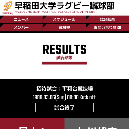
早稲田大学ラグビー蹴球部
WASEDA UNIVERSITY RUGBY FOOTBALL CLUB OFFICIAL WEBSITE
ニュース
スケジュール
試合結果
メンバー
資料室
お問い合わせ
RESULTS
試合結果
招待試合
:
平和台競技場
1988.03.06(Sun) 00:00
Kick off
試合終了