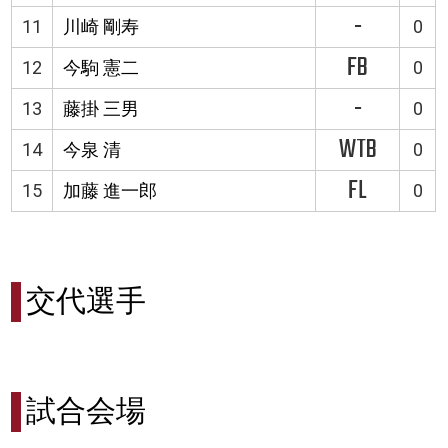
-
11
川崎 剛寿
0
FB
12
今駒 憲二
0
-
13
藤掛 三男
0
WTB
14
今泉 清
0
FL
15
加藤 進一郎
0
交代選手
試合会場