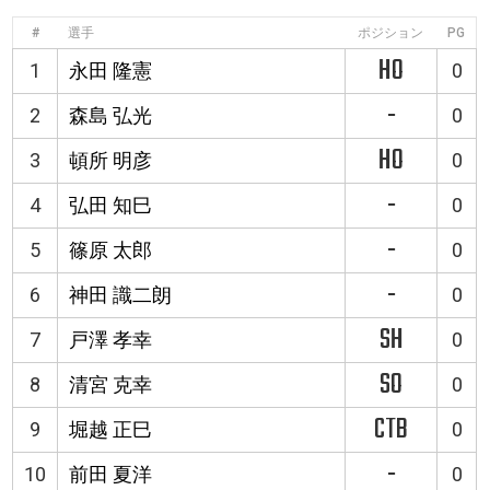
#
選手
ポジション
PG
HO
1
永田 隆憲
0
-
2
森島 弘光
0
HO
3
頓所 明彦
0
-
4
弘田 知巳
0
-
5
篠原 太郎
0
-
6
神田 識二朗
0
SH
7
戸澤 孝幸
0
SO
8
清宮 克幸
0
CTB
9
堀越 正巳
0
-
10
前田 夏洋
0