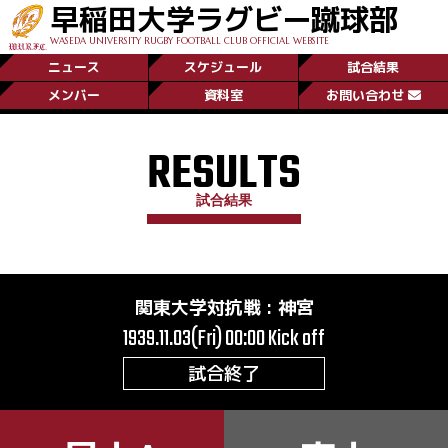
早稲田大学ラグビー蹴球部
WASEDA UNIVERSITY RUGBY FOOTBALL CLUB OFFICIAL WEBSITE
ニュース
スケジュール
試合結果
メンバー
資料室
お問い合わせ
RESULTS
試合結果
関東大学対抗戦
:
神宮
1939.11.03(Fri) 00:00
Kick off
試合終了