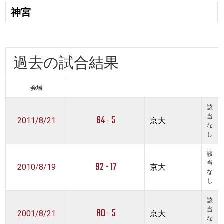
神宮
過去の試合結果
会場
該
64 - 5
当
2011/8/21
京大
な
し
該
92 - 17
当
2010/8/19
京大
な
し
該
80 - 5
当
2001/8/21
京大
な