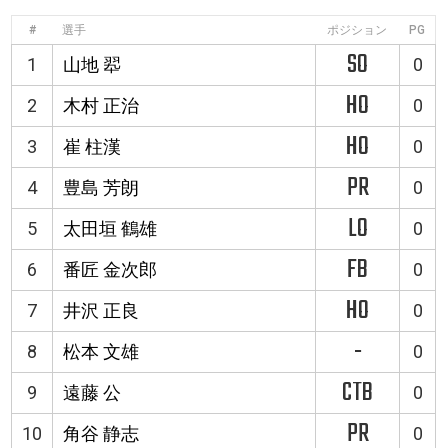
#
選手
ポジション
PG
SO
1
山地 翆
0
HO
2
木村 正治
0
HO
3
崔 柱漢
0
PR
4
豊島 芳朗
0
LO
5
太田垣 鶴雄
0
FB
6
番匠 金次郎
0
HO
7
井沢 正良
0
-
8
松本 文雄
0
CTB
9
遠藤 公
0
PR
10
角谷 静志
0