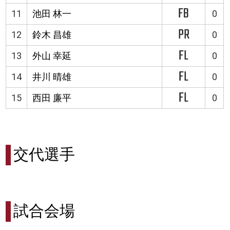
FB
11
池田 林一
0
PR
12
鈴木 昌雄
0
FL
13
外山 幸延
0
FL
14
井川 晴雄
0
FL
15
西田 廉平
0
交代選手
試合会場