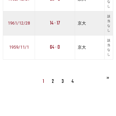
な
し
該
14 - 17
当
1961/12/28
京大
な
し
該
64 - 0
当
1959/11/1
京大
な
し
1
2
3
4