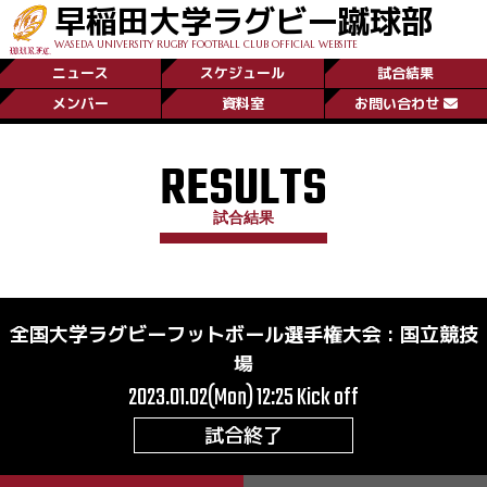
早稲田大学ラグビー蹴球部
WASEDA UNIVERSITY RUGBY FOOTBALL CLUB OFFICIAL WEBSITE
ニュース
スケジュール
試合結果
メンバー
資料室
お問い合わせ
RESULTS
試合結果
全国大学ラグビーフットボール選手権大会
:
国立競技
場
2023.01.02(Mon) 12:25
Kick off
試合終了