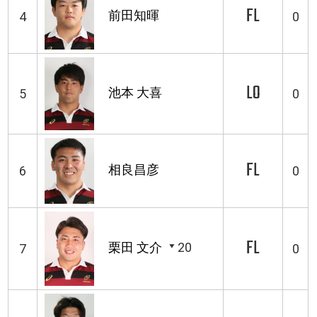
FL
前田知暉
4
0
LO
池本 大喜
5
0
FL
相良昌彦
6
0
FL
栗田 文介
20
7
0