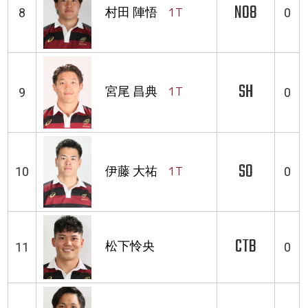
NO8
村田 陣悟
1T
8
0
SH
宮尾 昌典
1T
9
0
SO
伊藤 大祐
1T
10
0
CTB
松下怜央
11
0