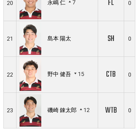
FL
永嶋 仁
7
20
0
SH
島本 陽太
21
0
CTB
野中 健吾
15
22
0
WTB
磯崎 錬太郎
12
23
0