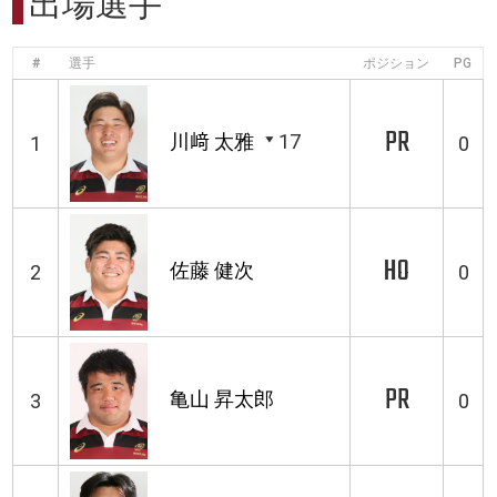
出場選手
#
選手
ポジション
PG
PR
川﨑 太雅
17
1
0
HO
佐藤 健次
2
0
PR
亀山 昇太郎
3
0