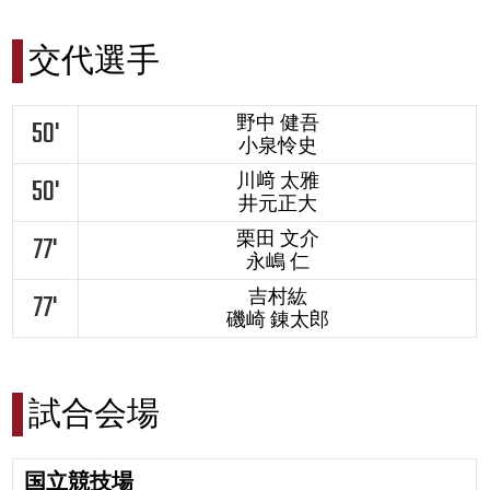
交代選手
野中 健吾
50'
小泉怜史
川﨑 太雅
50'
井元正大
栗田 文介
77'
永嶋 仁
吉村紘
77'
磯崎 錬太郎
試合会場
国立競技場