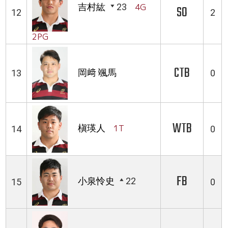
吉村紘
23
4G
SO
12
2
2PG
CTB
岡﨑 颯馬
13
0
WTB
槇瑛人
1T
14
0
FB
小泉怜史
22
15
0