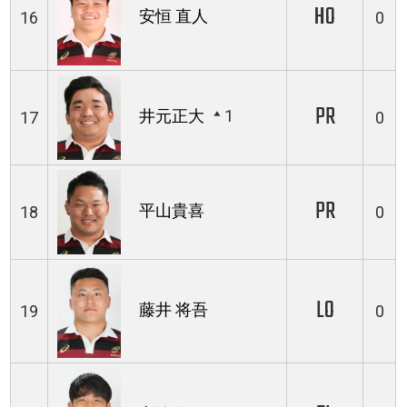
HO
安恒 直人
16
0
PR
井元正大
1
17
0
PR
平山貴喜
18
0
LO
藤井 将吾
19
0