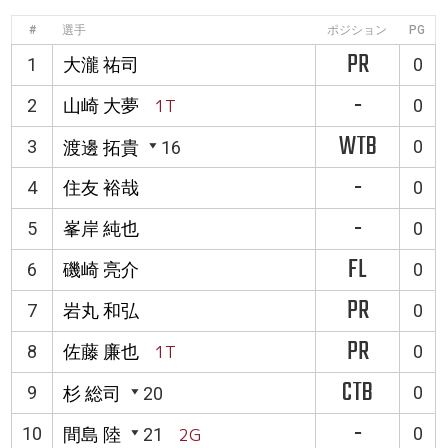
#
選手
ポジション
PG
PR
1
大瀧 祐司
0
-
2
山崎 大夢
1T
0
WTB
3
0
渡邊 拓貴
16
-
4
住友 裕哉
0
-
5
峯岸 純也
0
FL
6
磯崎 亮介
0
PR
7
岩丸 和弘
0
PR
8
佐藤 廉也
1T
0
CTB
9
0
杉 総司
20
-
10
0
間島 陸
21
2G