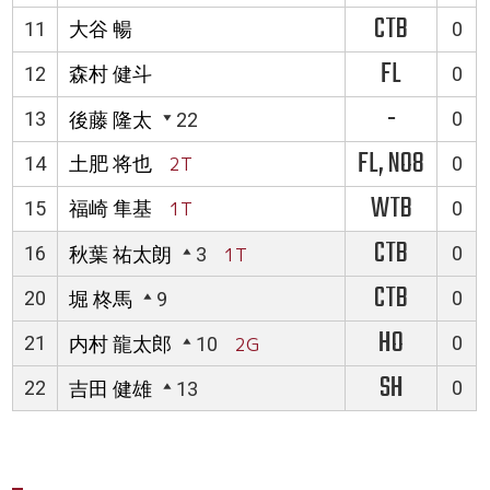
CTB
11
大谷 暢
0
FL
12
森村 健斗
0
-
13
0
後藤 隆太
22
FL, NO8
14
土肥 将也
2T
0
WTB
15
福崎 隼基
1T
0
CTB
16
0
秋葉 祐太朗
3
1T
CTB
20
0
堀 柊馬
9
HO
21
0
内村 龍太郎
10
2G
SH
22
0
吉田 健雄
13