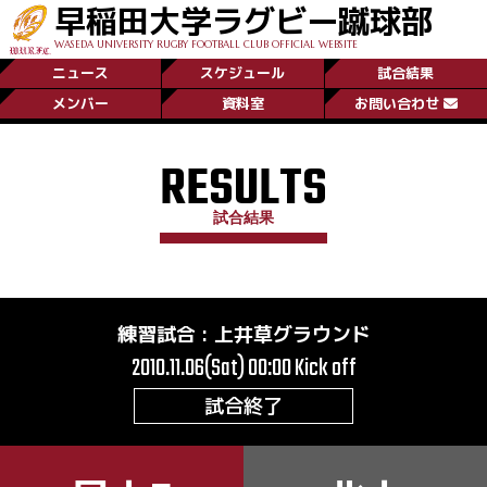
早稲田大学ラグビー蹴球部
WASEDA UNIVERSITY RUGBY FOOTBALL CLUB OFFICIAL WEBSITE
ニュース
スケジュール
試合結果
メンバー
資料室
お問い合わせ
RESULTS
試合結果
練習試合
:
上井草グラウンド
2010.11.06(Sat) 00:00
Kick off
試合終了