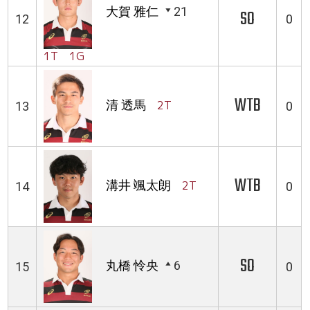
大賀 雅仁
21
SO
12
0
1T 1G
WTB
清 透馬
2T
13
0
WTB
溝井 颯太朗
2T
14
0
SO
丸橋 怜央
6
15
0