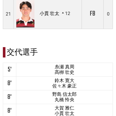
FB
小貫 壮太
12
21
0
交代選手
糸瀬 真周
5'
髙栁 壮史
鈴木 寛大
8'
佐々木 豪正
野島 信太郎
8'
丸橋 怜央
大賀 雅仁
8'
小貫 壮太