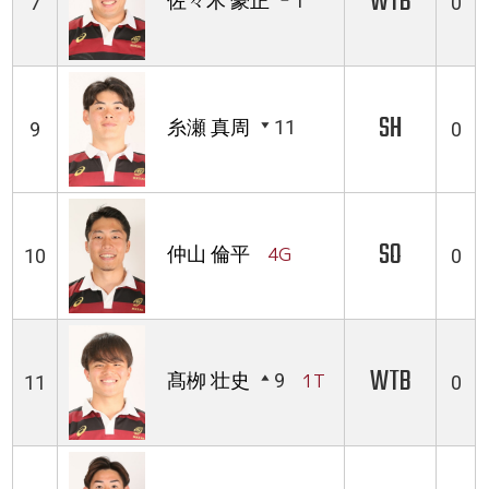
WTB
佐々木 豪正
1
7
0
SH
糸瀬 真周
11
9
0
SO
仲山 倫平
4G
10
0
WTB
髙栁 壮史
9
1T
11
0