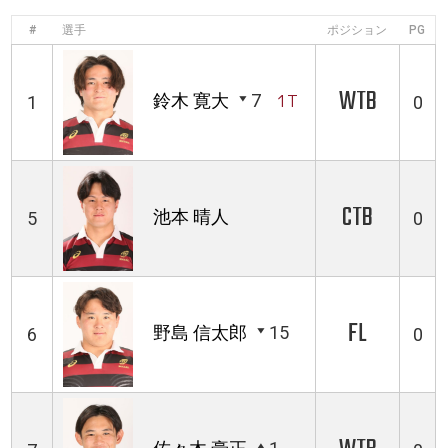
#
選手
ポジション
PG
WTB
鈴木 寛大
7
1T
1
0
CTB
池本 晴人
5
0
FL
野島 信太郎
15
6
0