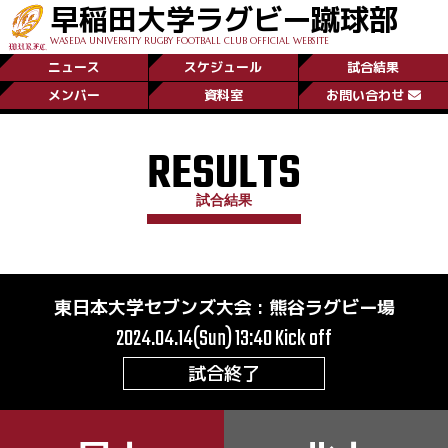
早稲田大学ラグビー蹴球部
WASEDA UNIVERSITY RUGBY FOOTBALL CLUB OFFICIAL WEBSITE
ニュース
スケジュール
試合結果
メンバー
資料室
お問い合わせ
RESULTS
試合結果
東日本大学セブンズ大会
:
熊谷ラグビー場
2024.04.14(Sun) 13:40
Kick off
試合終了