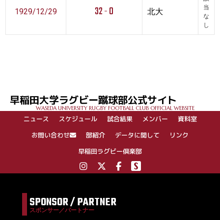
32 - 0
当
1929/12/29
北大
な
し
早稲田大学ラグビー蹴球部公式サイト
WASEDA UNIVERSITY RUGBY FOOTBALL CLUB OFFICIAL WEBSITE
ニュース
スケジュール
試合結果
メンバー
資料室
お問い合わせ
部紹介
データに関して
リンク
早稲田ラグビー倶楽部
SPONSOR / PARTNER
スポンサー／パートナー