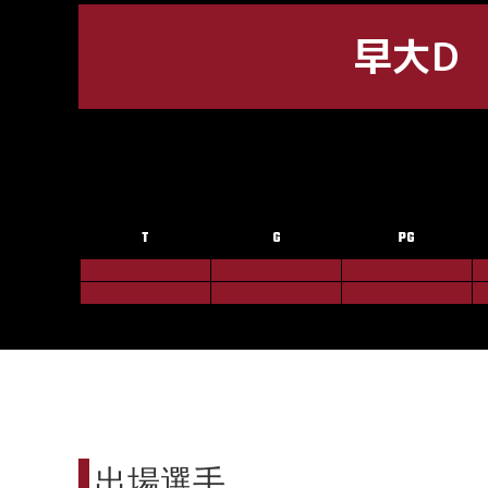
早大D
T
G
PG
出場選手