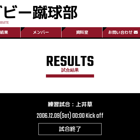
グビー蹴球部
BSITE
結果
メンバー
資料室
お問い合わせ
RESULTS
試合結果
練習試合
:
上井草
2006.12.09(Sat) 00:00
Kick off
試合終了