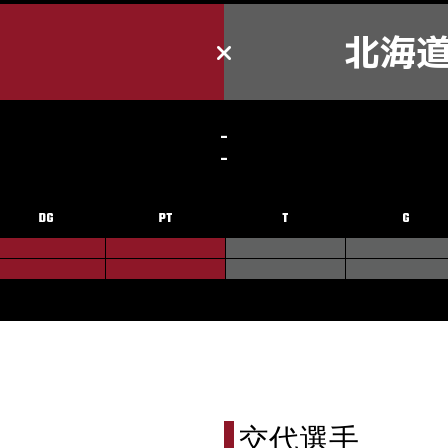
北海
-
-
DG
PT
T
G
交代選手