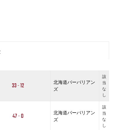
果
該
北海道バーバリアン
当
33 - 12
ズ
な
し
該
北海道バーバリアン
当
47 - 0
ズ
な
し