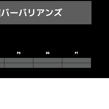
道バーバリアンズ
PG
DG
PT