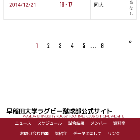
18 - 17
当
2014/12/21
同大
な
し
…
1
2
3
4
5
8
早稲田大学ラグビー蹴球部公式サイト
WASEDA UNIVERSITY RUGBY FOOTBALL CLUB OFFICIAL WEBSITE
ニュース
スケジュール
試合結果
メンバー
資料室
お問い合わせ
部紹介
データに関して
リンク