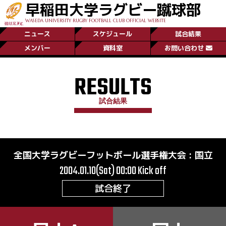
早稲田大学ラグビー蹴球部
WASEDA UNIVERSITY RUGBY FOOTBALL CLUB OFFICIAL WEBSITE
ニュース
スケジュール
試合結果
メンバー
資料室
お問い合わせ
RESULTS
試合結果
全国大学ラグビーフットボール選手権大会
:
国立
2004.01.10(Sat) 00:00
Kick off
試合終了