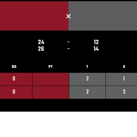
24
-
12
26
-
14
DG
PT
T
G
0
2
1
0
2
2