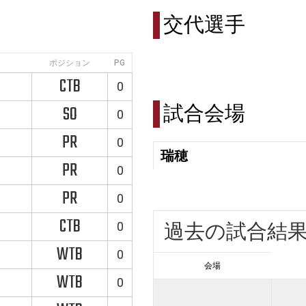
交代選手
ポジション
PG
CTB
0
試合会場
SO
0
PR
0
瑞穂
PR
0
PR
0
CTB
0
過去の試合結
WTB
0
会場
WTB
0