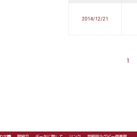
2014/12/21
1
わせ
部紹介
データに関して
リンク
早稲田ラグビー倶楽部