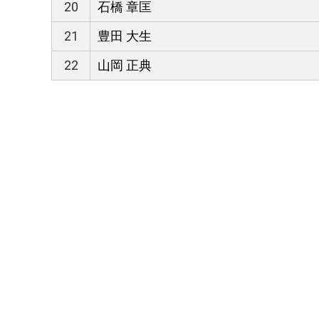
20
石橋 章匡
21
豊田 大生
22
山岡 正典