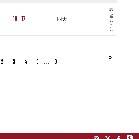
該
当
18 - 17
同大
な
し
…
2
3
4
5
8