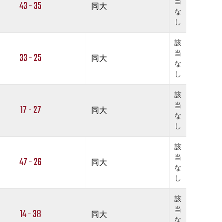
当
43 - 35
同大
な
し
該
当
33 - 25
同大
な
し
該
当
17 - 27
同大
な
し
該
当
47 - 26
同大
な
し
該
当
14 - 38
同大
な