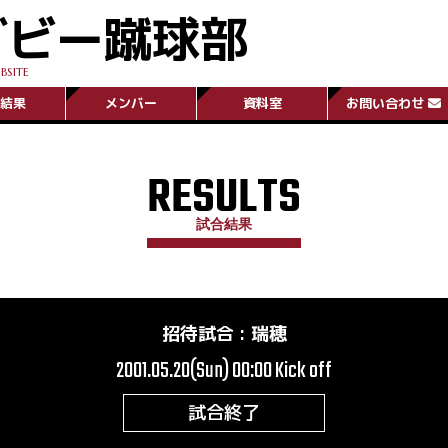
グビー蹴球部
BSITE
結果
メンバー
資料室
お問い合わせ
RESULTS
試合結果
招待試合
:
瑞穂
2001.05.20(Sun) 00:00
Kick off
試合終了