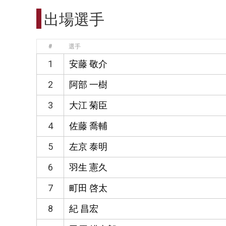
出場選手
#
選手
1
安藤 敬介
2
阿部 一樹
3
大江 菊臣
4
佐藤 喬輔
5
左京 泰明
6
羽生 憲久
7
町田 啓太
8
紀 昌宏