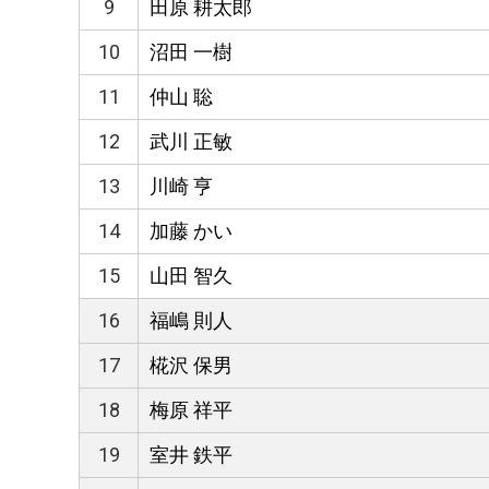
9
田原 耕太郎
10
沼田 一樹
11
仲山 聡
12
武川 正敏
13
川崎 亨
14
加藤 かい
15
山田 智久
16
福嶋 則人
17
椛沢 保男
18
梅原 祥平
19
室井 鉄平