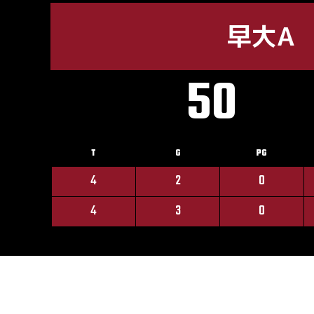
早大A
50
T
G
PG
4
2
0
4
3
0