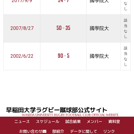
24 - 7
2017/9/9
國學院大
な
し
該
50 - 35
当
2007/8/27
國學院大
な
し
該
90 - 5
当
2002/6/22
國學院大
な
し
早稲田大学ラグビー蹴球部公式サイト
WASEDA UNIVERSITY RUGBY FOOTBALL CLUB OFFICIAL WEBSITE
ニュース
スケジュール
試合結果
メンバー
資料室
お問い合わせ
部紹介
データに関して
リンク