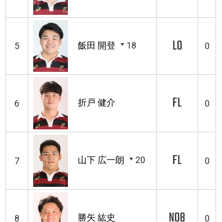
LO
飯田 開登
18
5
0
FL
折戸 健介
6
0
FL
山下 広一朗
20
7
0
NO8
勝矢 紘史
8
0