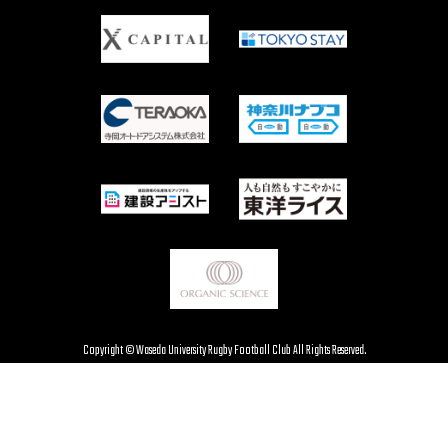
Copyright © Waseda University Rugby Football Club All Rights Reserved.