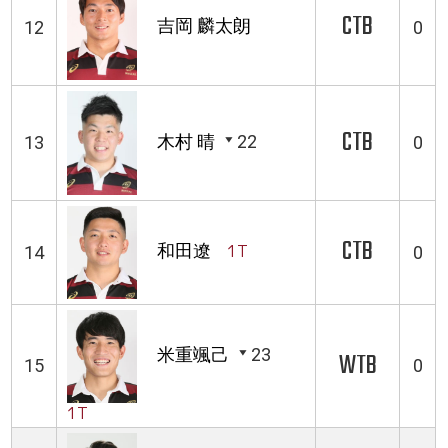
CTB
吉岡 麟太朗
12
0
CTB
木村 晴
22
13
0
CTB
和田遼
1T
14
0
米重颯己
23
WTB
15
0
1T