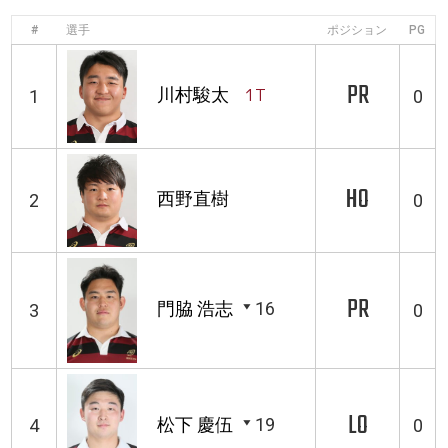
#
選手
ポジション
PG
PR
川村駿太
1T
1
0
HO
西野直樹
2
0
PR
門脇 浩志
16
3
0
LO
松下 慶伍
19
4
0