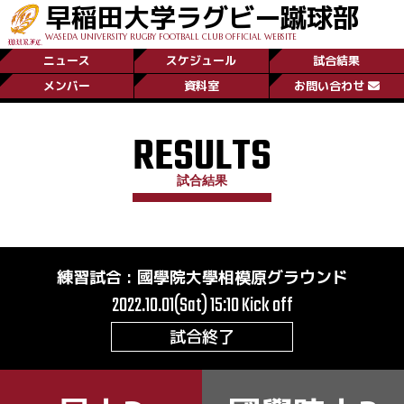
早稲田大学ラグビー蹴球部
WASEDA UNIVERSITY RUGBY FOOTBALL CLUB OFFICIAL WEBSITE
ニュース
スケジュール
試合結果
メンバー
資料室
お問い合わせ
RESULTS
試合結果
練習試合
:
國學院大學相模原グラウンド
2022.10.01(Sat) 15:10
Kick off
試合終了