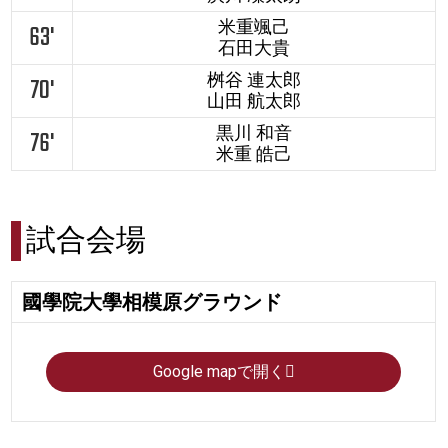
米重颯己
63'
石田大貴
桝谷 連太郎
70'
山田 航太郎
黒川 和音
76'
米重 皓己
試合会場
國學院大學相模原グラウンド
Google mapで開く