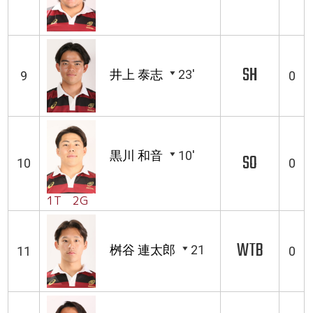
SH
井上 泰志
23'
9
0
黒川 和音
10'
SO
10
0
1T 2G
WTB
桝谷 連太郎
21
11
0