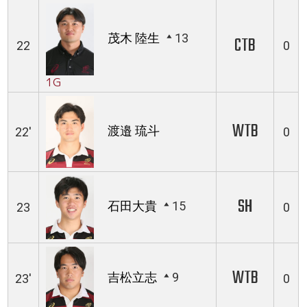
茂木 陸生
13
CTB
22
0
1G
WTB
渡邉 琉斗
22'
0
SH
石田大貴
15
23
0
WTB
吉松立志
9
23'
0