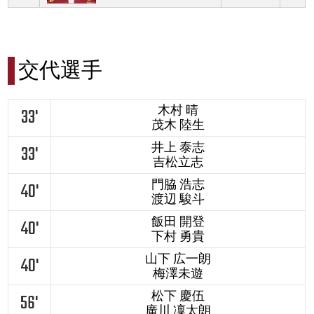
交代選手
木村 晴
33'
茂木 陸生
井上 泰志
33'
吉松立志
門脇 浩志
40'
渡辺 駿斗
飯田 開登
40'
下村 勇貴
山下 広一朗
40'
梅澤未遊
松下 慶伍
56'
廣川 凜太朗