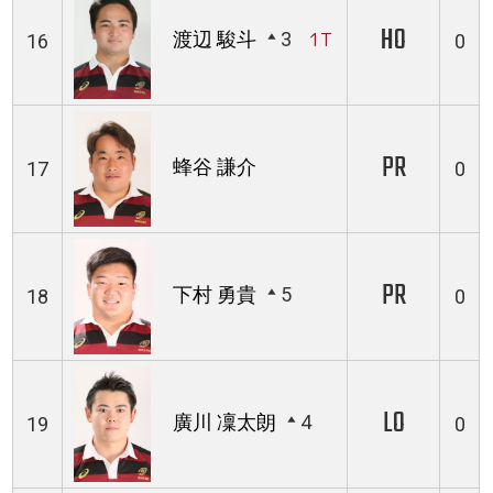
HO
渡辺 駿斗
3
1T
16
0
PR
蜂谷 謙介
17
0
PR
下村 勇貴
5
18
0
LO
廣川 凜太朗
4
19
0