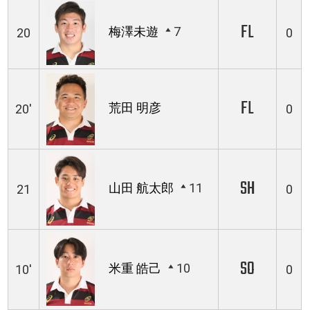
FL
梅澤未遊
7
20
0
FL
荒田 明彦
20'
0
SH
山田 航太郎
11
21
0
SO
米重 皓己
10
10'
0