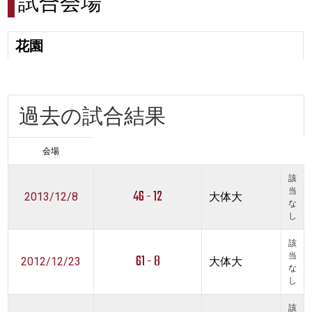
試合会場
花園
過去の試合結果
会場
該
46 - 12
当
2013/12/8
大体大
な
し
該
61 - 8
当
2012/12/23
大体大
な
し
該