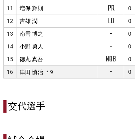
PR
11
増保 輝則
0
LO
12
吉雄 潤
0
-
13
南雲 博之
0
-
14
小野 勇人
0
NO8
15
徳丸 真吾
0
-
16
0
津田 慎治
9
交代選手