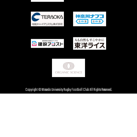
Copyright © Waseda University Rugby Football Club All Rights Reserved.