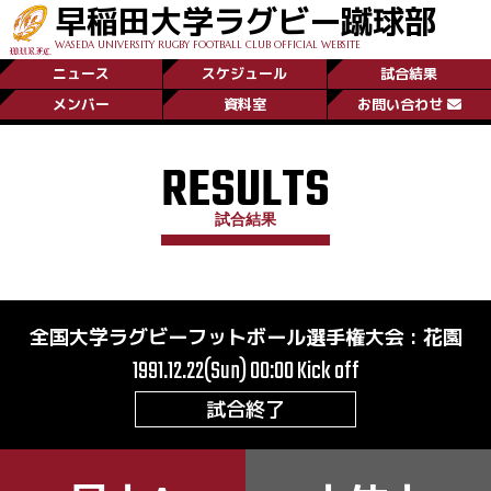
早稲田大学ラグビー蹴球部
WASEDA UNIVERSITY RUGBY FOOTBALL CLUB OFFICIAL WEBSITE
ニュース
スケジュール
試合結果
メンバー
資料室
お問い合わせ
RESULTS
試合結果
全国大学ラグビーフットボール選手権大会
:
花園
1991.12.22(Sun) 00:00
Kick off
試合終了