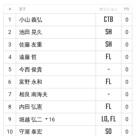
#
選手
ポジション
PG
CTB
1
小山 義弘
0
SH
2
池田 晃久
0
SH
3
佐藤 友重
0
FL
4
遠藤 哲
0
-
5
今西 俊貴
0
FL
6
富野 永和
0
-
7
相良 南海夫
0
FL
8
内田 弘憲
0
LO, FL
9
0
堀越 弘二
16
SO
10
守屋 泰宏
0