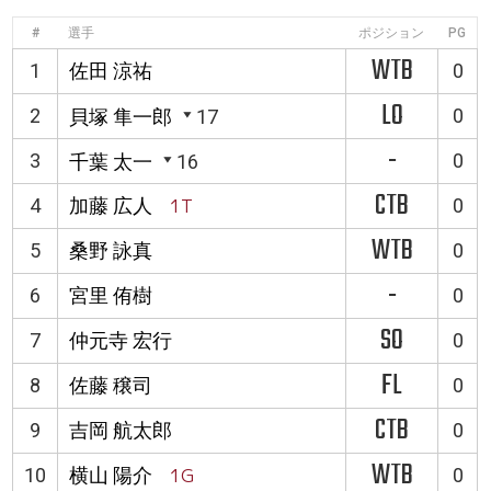
#
選手
ポジション
PG
WTB
1
佐田 涼祐
0
LO
2
0
貝塚 隼一郎
17
-
3
0
千葉 太一
16
CTB
4
加藤 広人
1T
0
WTB
5
桑野 詠真
0
-
6
宮里 侑樹
0
SO
7
仲元寺 宏行
0
FL
8
佐藤 穣司
0
CTB
9
吉岡 航太郎
0
WTB
10
横山 陽介
1G
0