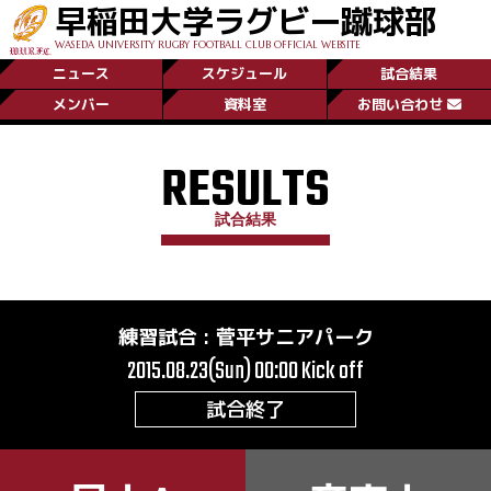
早稲田大学ラグビー蹴球部
WASEDA UNIVERSITY RUGBY FOOTBALL CLUB OFFICIAL WEBSITE
ニュース
スケジュール
試合結果
メンバー
資料室
お問い合わせ
RESULTS
試合結果
練習試合
:
菅平サニアパーク
2015.08.23(Sun) 00:00
Kick off
試合終了