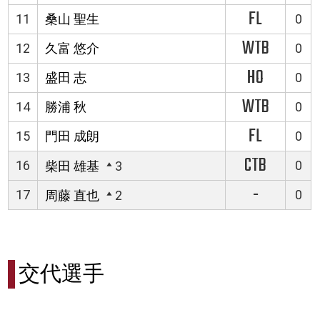
FL
11
桑山 聖生
0
WTB
12
久富 悠介
0
HO
13
盛田 志
0
WTB
14
勝浦 秋
0
FL
15
門田 成朗
0
CTB
16
0
柴田 雄基
3
-
17
0
周藤 直也
2
交代選手