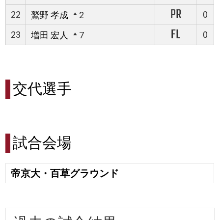
PR
22
0
鷲野 孝成
2
FL
23
0
増田 宏人
7
交代選手
試合会場
帝京大・百草グラウンド