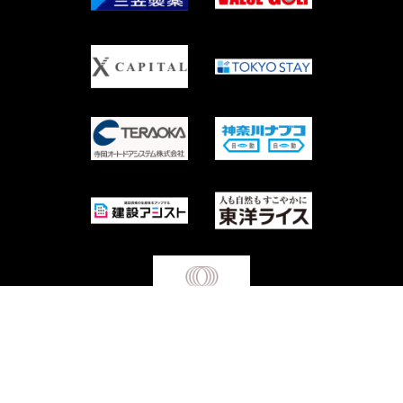
Copyright © Waseda University Rugby Football Club All Rights Reserved.