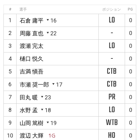
#
選手
ポジション
PG
LO
1
0
石倉 庸平
16
-
2
0
周藤 直也
22
LO
3
渡瀬 完太
0
-
4
樋口 悦久
0
CTB
5
吉満 愼吾
0
CTB
6
0
市瀬 奨一郎
17
PR
7
0
田丸 暖
23
LO
8
0
水野 孟
18
WTB
9
0
山岡 篤樹
19
HO
10
渡辺 大輝
1G
0