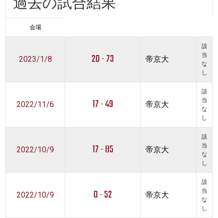
過去の試合結果
会場
該
20 - 73
当
2023/1/8
帝京大
な
し
該
17 - 49
当
2022/11/6
帝京大
な
し
該
17 - 85
当
2022/10/9
帝京大
な
し
該
0 - 52
当
2022/10/9
帝京大
な
し