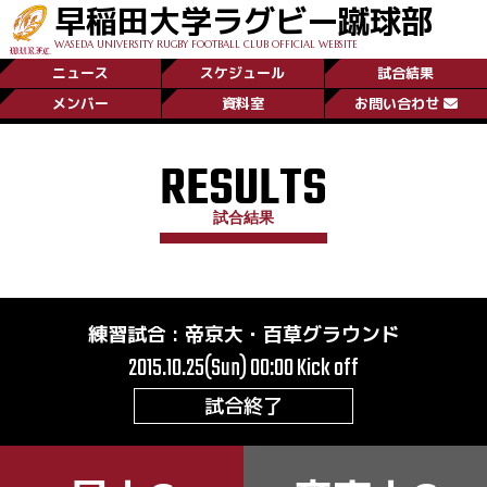
早稲田大学ラグビー蹴球部
WASEDA UNIVERSITY RUGBY FOOTBALL CLUB OFFICIAL WEBSITE
ニュース
スケジュール
試合結果
メンバー
資料室
お問い合わせ
RESULTS
試合結果
練習試合
:
帝京大・百草グラウンド
2015.10.25(Sun) 00:00
Kick off
試合終了