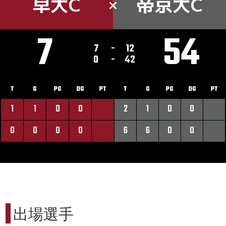
早大C
帝京大C
7
54
7
-
12
0
-
42
T
G
PG
DG
PT
T
G
PG
DG
PT
1
1
0
0
2
1
0
0
0
0
0
0
6
6
0
0
出場選手