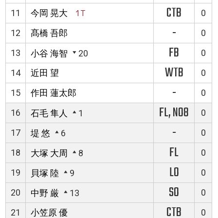
CTB
11
今岡 晃大
1T
0
-
12
髙橋 吾郎
0
FB
13
0
小谷 海智
20
WTB
14
近田 望
0
-
15
作田 蓮太郎
0
FL, NO8
16
0
石毛 隼人
1
-
17
0
堤 悠
6
FL
18
0
大塚 大周
8
LO
19
0
貝塚 陸
9
SO
20
0
中野 厳
13
CTB
21
小笠原 優
0