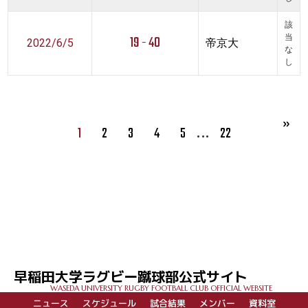
該
19 - 40
当
2022/6/5
帝京大
な
し
…
1
2
3
4
5
22
早稲田大学ラグビー蹴球部公式サイト
WASEDA UNIVERSITY RUGBY FOOTBALL CLUB OFFICIAL WEBSITE
ニュース
スケジュール
試合結果
メンバー
資料室