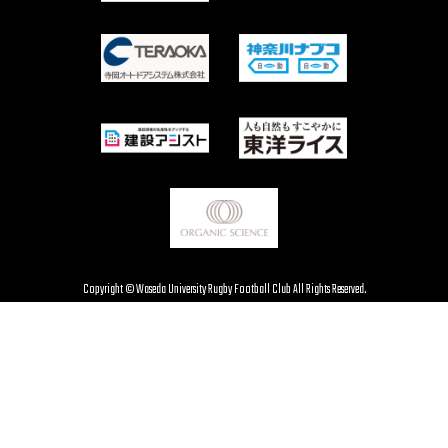
Copyright © Waseda University Rugby Football Club All Rights Reserved.