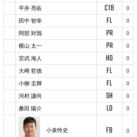
CTB
平井 亮佑
0
FL
田中 智幸
0
PR
阿部 対我
0
PR
横山 太一
0
HO
宮武 海人
0
FL
大﨑 哲徳
0
FL
小柳 圭輝
0
SH
河村 謙尚
0
LO
桑田 陽介
0
FB
小泉怜史
0