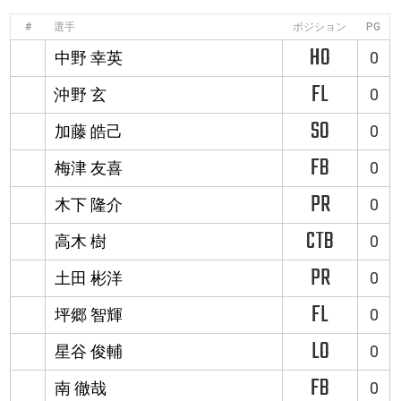
#
選手
ポジション
PG
HO
中野 幸英
0
FL
沖野 玄
0
SO
加藤 皓己
0
FB
梅津 友喜
0
PR
木下 隆介
0
CTB
高木 樹
0
PR
土田 彬洋
0
FL
坪郷 智輝
0
LO
星谷 俊輔
0
FB
南 徹哉
0