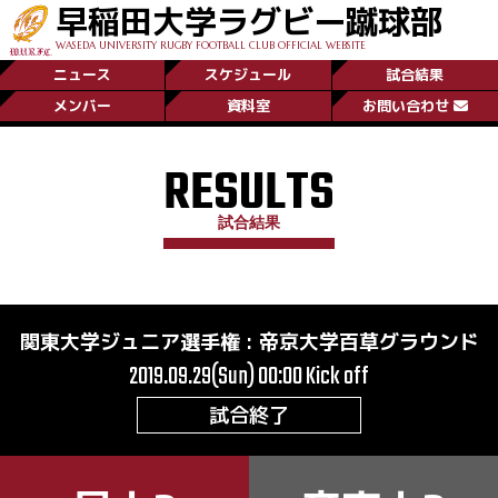
早稲田大学ラグビー蹴球部
WASEDA UNIVERSITY RUGBY FOOTBALL CLUB OFFICIAL WEBSITE
ニュース
スケジュール
試合結果
メンバー
資料室
お問い合わせ
RESULTS
試合結果
関東大学ジュニア選手権
:
帝京大学百草グラウンド
2019.09.29(Sun) 00:00
Kick off
試合終了