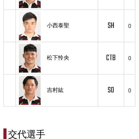
SH
小西泰聖
0
CTB
松下怜央
0
SO
吉村紘
0
交代選手