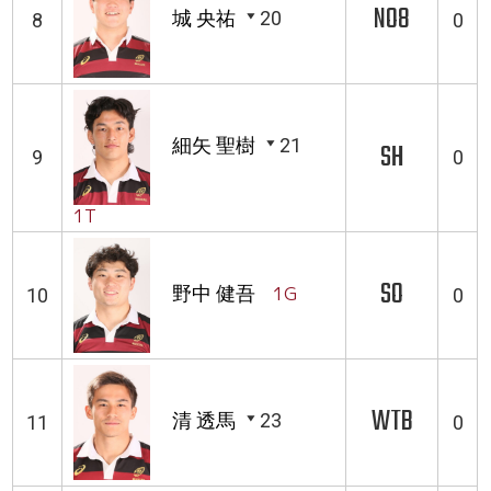
NO8
城 央祐
20
8
0
細矢 聖樹
21
SH
9
0
1T
SO
野中 健吾
1G
10
0
WTB
清 透馬
23
11
0