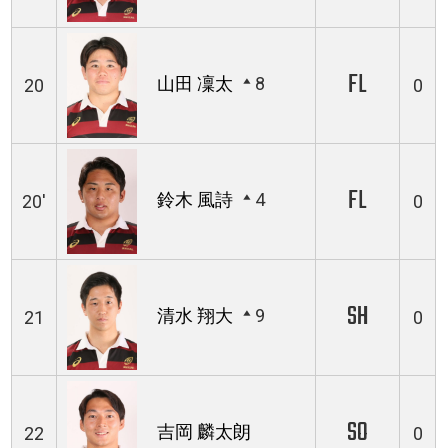
FL
山田 凜太
8
20
0
FL
鈴木 風詩
4
20'
0
SH
清水 翔大
9
21
0
SO
吉岡 麟太朗
22
0