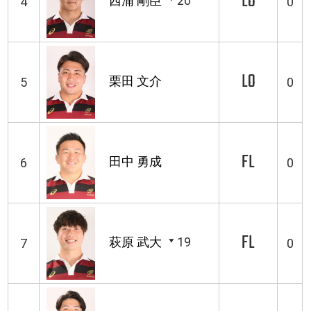
LO
西浦 剛臣
20'
4
0
LO
栗田 文介
5
0
FL
田中 勇成
6
0
FL
萩原 武大
19
7
0