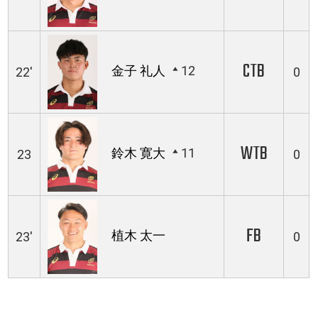
CTB
金子 礼人
12
22'
0
WTB
鈴木 寛大
11
23
0
FB
植木 太一
23'
0