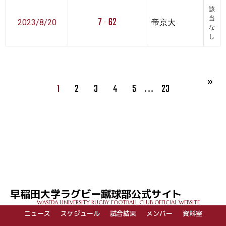
該
7 - 62
当
2023/8/20
帝京大
な
し
…
1
2
3
4
5
23
早稲田大学ラグビー蹴球部公式サイト
WASEDA UNIVERSITY RUGBY FOOTBALL CLUB OFFICIAL WEBSITE
ニュース
スケジュール
試合結果
メンバー
資料室