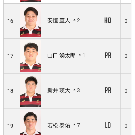
HO
安恒 直人
2
16
0
PR
山口 湧太郎
1
17
0
PR
新井 瑛大
3
18
0
LO
若松 泰佑
7
19
0