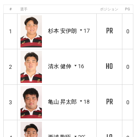
#
選手
ポジション
PG
PR
杉本 安伊朗
17
1
0
HO
清水 健伸
16
2
0
PR
亀山 昇太郎
18
3
0