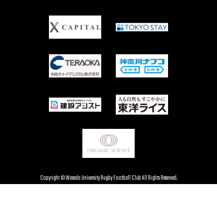
Copyright © Waseda University Rugby Football Club All Rights Reserved.