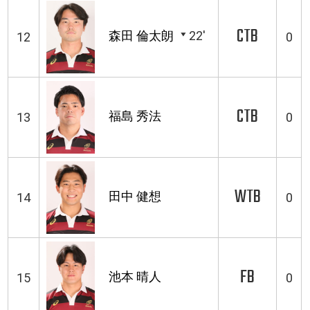
CTB
森田 倫太朗
22'
12
0
CTB
福島 秀法
13
0
WTB
田中 健想
14
0
FB
池本 晴人
15
0