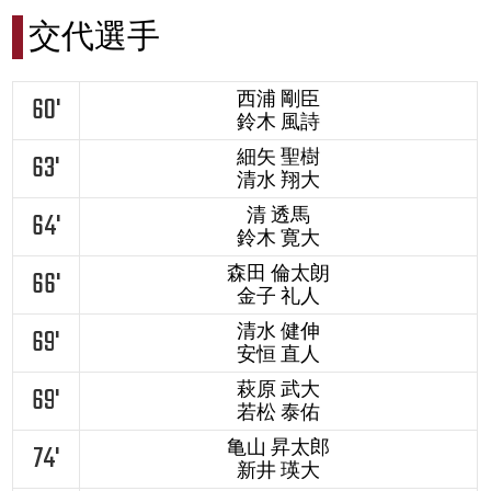
交代選手
西浦 剛臣
60'
鈴木 風詩
細矢 聖樹
63'
清水 翔大
清 透馬
64'
鈴木 寛大
森田 倫太朗
66'
金子 礼人
清水 健伸
69'
安恒 直人
萩原 武大
69'
若松 泰佑
亀山 昇太郎
74'
新井 瑛大