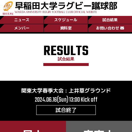
早稲田大学ラグビー蹴球部
WASEDA UNIVERSITY RUGBY FOOTBALL CLUB OFFICIAL WEBSITE
ニュース
スケジュール
試合結果
メンバー
資料室
お問い合わせ
RESULTS
試合結果
関東大学春季大会
:
上井草グラウンド
2024.06.16(Sun) 13:00
Kick off
試合終了