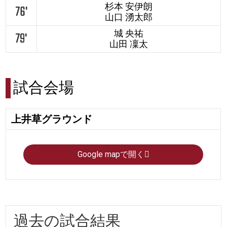
杉本 安伊朗
76'
山口 湧太郎
城 央祐
79'
山田 凜太
試合会場
上井草グラウンド
Google mapで開く
過去の試合結果