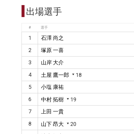
出場選手
#
選手
1
石澤 尚之
2
塚原 一喜
3
山岸 大介
4
土屋 鷹一郎
18
5
小塩 康祐
6
中村 拓樹
19
7
上田 一貴
8
山下 昂大
20