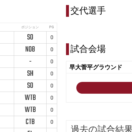
交代選手
ポジション
PG
SO
0
試合会場
NO8
0
-
0
早大菅平グラウンド
SH
0
SO
0
WTB
0
WTB
0
CTB
0
過去の試合結