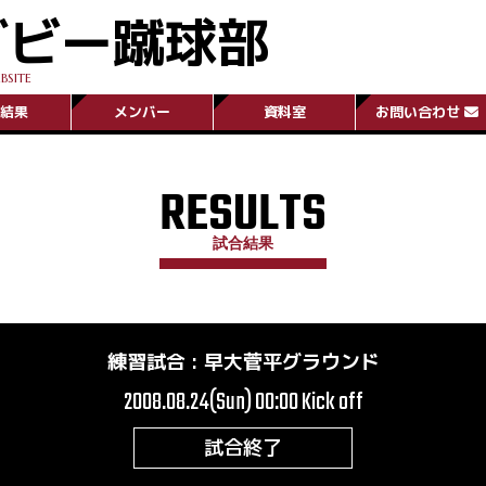
グビー蹴球部
BSITE
結果
メンバー
資料室
お問い合わせ
RESULTS
試合結果
練習試合
:
早大菅平グラウンド
2008.08.24(Sun) 00:00
Kick off
試合終了