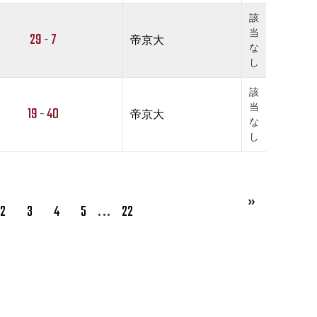
該
当
29 - 7
帝京大
な
し
該
当
19 - 40
帝京大
な
し
…
2
3
4
5
22