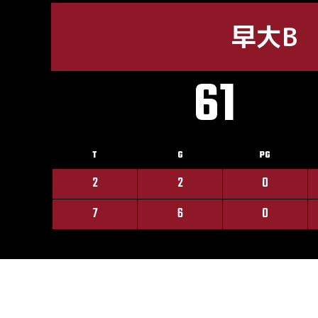
早大B
61
T
G
PG
2
2
0
7
6
0