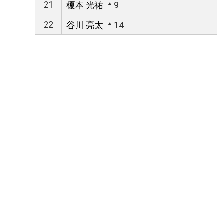
21
榎本 光祐
9
22
谷川 亮太
14