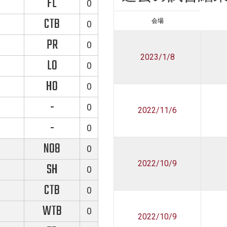
FL
0
CTB
会場
0
PR
0
2023/1/8
LO
0
HO
0
-
0
2022/11/6
-
0
NO8
0
2022/10/9
SH
0
CTB
0
WTB
0
2022/10/9