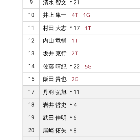
9
清水 智文
21
10
井上 隼一
4T 1G
11
村田 大志
17
1T
12
内山 竜輔
1T
13
坂井 克行
2T
14
佐藤 晴紀
22
5G
15
飯田 貴也
2G
17
丹羽 弘旭
11
18
岩井 哲史
4
19
武田 佳明
6
20
尾崎 拓矢
8