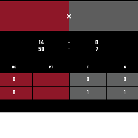
14
-
0
50
-
7
DG
PT
T
G
0
0
0
0
1
1