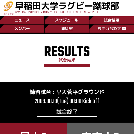
早稲田大学ラグビー蹴球部
WASEDA UNIVERSITY RUGBY FOOTBALL CLUB OFFICIAL WEBSITE
ニュース
スケジュール
試合結果
メンバー
資料室
お問い合わせ
RESULTS
試合結果
練習試合
:
早大菅平グラウンド
2003.08.19(Tue) 00:00
Kick off
試合終了