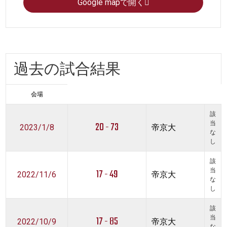
Google mapで開く
過去の試合結果
会場
該
20 - 73
当
2023/1/8
帝京大
な
し
該
17 - 49
当
2022/11/6
帝京大
な
し
該
17 - 85
当
2022/10/9
帝京大
な