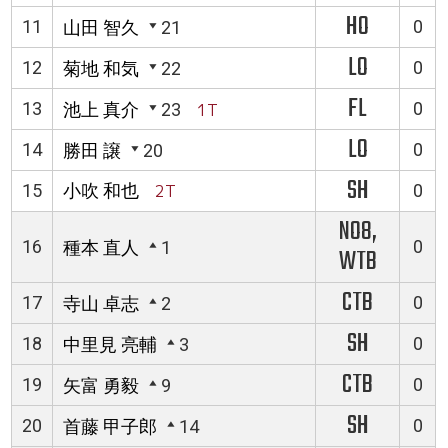
HO
11
0
山田 智久
21
LO
12
0
菊地 和気
22
FL
13
0
池上 真介
23
1T
LO
14
0
勝田 譲
20
SH
15
小吹 和也
2T
0
NO8,
16
0
種本 直人
1
WTB
CTB
17
0
寺山 卓志
2
SH
18
0
中里見 亮輔
3
CTB
19
0
矢富 勇毅
9
SH
20
0
首藤 甲子郎
14