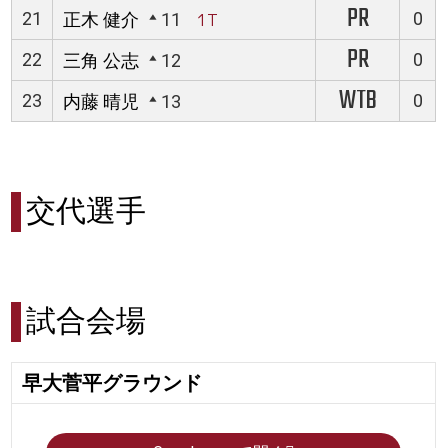
PR
21
0
正木 健介
11
1T
PR
22
0
三角 公志
12
WTB
23
0
内藤 晴児
13
交代選手
試合会場
早大菅平グラウンド