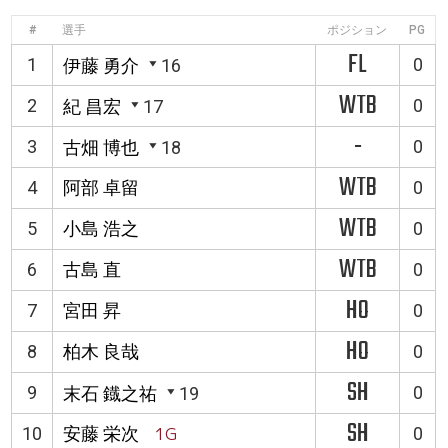
#
選手
ポジション
PG
FL
1
0
伊藤 勇介
16
WTB
2
0
紀 昌宏
17
-
3
0
古畑 博也
18
WTB
4
阿部 卓留
0
WTB
5
小島 浩之
0
WTB
6
古島 直
0
HO
7
宮田 昇
0
HO
8
柏木 良哉
0
SH
9
0
末石 鐡之祐
19
SH
10
安藤 栄次
1G
0