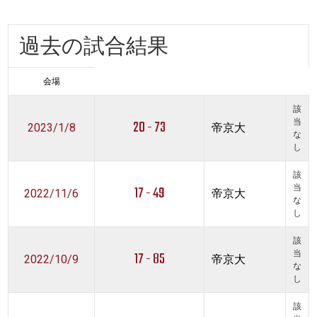
過去の試合結果
会場
該
20 - 73
当
2023/1/8
帝京大
な
し
該
17 - 49
当
2022/11/6
帝京大
な
し
該
17 - 85
当
2022/10/9
帝京大
な
し
該