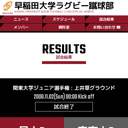
早稲田大学ラグビー蹴球部
WASEDA UNIVERSITY RUGBY FOOTBALL CLUB OFFICIAL WEBSITE
ニュース
スケジュール
試合結果
メンバー
資料室
お問い合わせ
RESULTS
試合結果
関東大学ジュニア選手権
:
上井草グラウンド
2008.11.02(Sun) 00:00
Kick off
試合終了