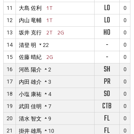
LO
11
大島 佐利
1T
0
LO
12
内山 竜輔
1T
0
HO
13
坂井 克行
2T 2G
0
-
14
0
清登 明
22
-
15
佐藤 晴紀
2G
0
SH
16
0
河邑 陽介
2
PR
17
0
内田 雄介
3
SO
18
0
小塩 康祐
4
CTB
19
0
武田 佳明
7
FL
20
0
清水 智文
9
FL
21
0
掛井 雄馬
10