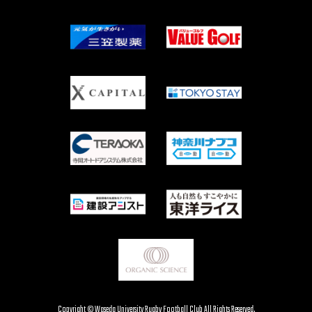
Copyright © Waseda University Rugby Football Club All Rights Reserved.