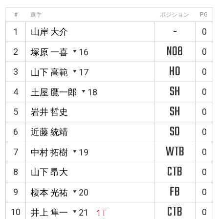
#
選手
ポジション
PG
-
1
山岸 大介
0
NO8
2
0
塚原 一喜
16
HO
3
0
山下 高範
17
SH
4
0
土屋 鷹一郎
18
SH
5
岩井 哲史
0
SO
6
近藤 統靖
0
WTB
7
0
中村 拓樹
19
CTB
8
山下 昂大
0
FB
9
0
榎本 光祐
20
CTB
10
0
井上 隼一
21
1T