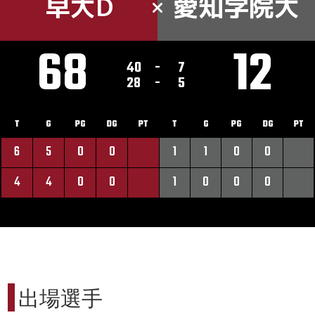
早大D
愛知学院大
68
12
40
-
7
28
-
5
T
G
PG
DG
PT
T
G
PG
DG
PT
6
5
0
0
1
1
0
0
4
4
0
0
1
0
0
0
出場選手