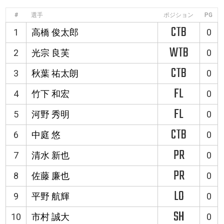
#
選手
ポジション
PG
CTB
1
高橋 俊太郎
0
WTB
2
光宗 良芙
0
CTB
3
秋葉 祐太朗
0
FL
4
竹下 和宏
0
FL
5
河野 秀明
0
CTB
6
中庭 悠
0
PR
7
清水 新也
0
PR
8
佐藤 廉也
0
LO
9
平野 航輝
0
SH
10
市村 誠大
0