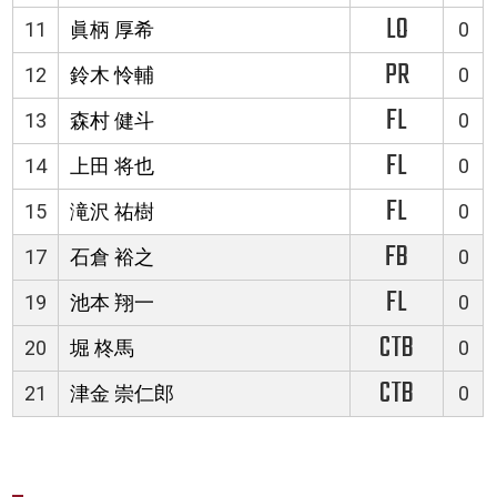
LO
11
眞柄 厚希
0
PR
12
鈴木 怜輔
0
FL
13
森村 健斗
0
FL
14
上田 将也
0
FL
15
滝沢 祐樹
0
FB
17
石倉 裕之
0
FL
19
池本 翔一
0
CTB
20
堀 柊馬
0
CTB
21
津金 崇仁郎
0