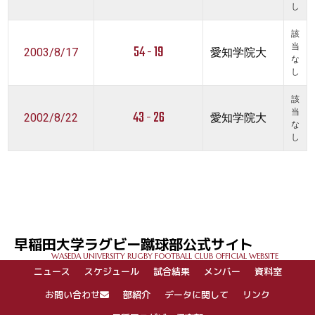
し
該
54 - 19
当
2003/8/17
愛知学院大
な
し
該
43 - 26
当
2002/8/22
愛知学院大
な
し
早稲田大学ラグビー蹴球部公式サイト
WASEDA UNIVERSITY RUGBY FOOTBALL CLUB OFFICIAL WEBSITE
ニュース
スケジュール
試合結果
メンバー
資料室
お問い合わせ
部紹介
データに関して
リンク