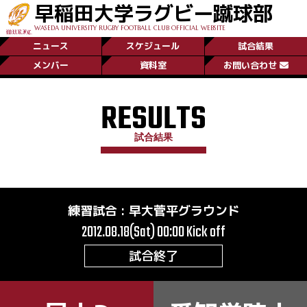
早稲田大学ラグビー蹴球部
WASEDA UNIVERSITY RUGBY FOOTBALL CLUB OFFICIAL WEBSITE
ニュース
スケジュール
試合結果
メンバー
資料室
お問い合わせ
RESULTS
試合結果
練習試合
:
早大菅平グラウンド
2012.08.18(Sat) 00:00
Kick off
試合終了