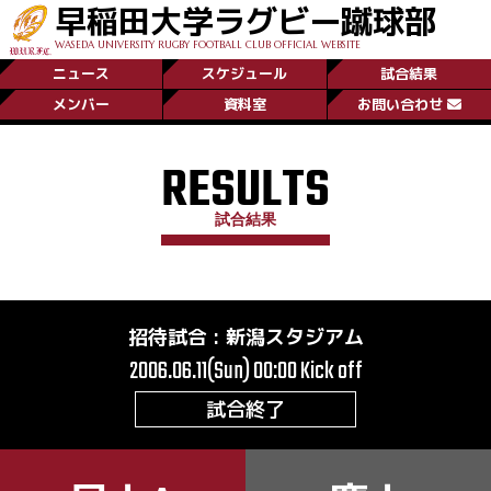
早稲田大学ラグビー蹴球部
WASEDA UNIVERSITY RUGBY FOOTBALL CLUB OFFICIAL WEBSITE
ニュース
スケジュール
試合結果
メンバー
資料室
お問い合わせ
RESULTS
試合結果
招待試合
:
新潟スタジアム
2006.06.11(Sun) 00:00
Kick off
試合終了