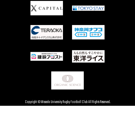
Copyright © Waseda University Rugby Football Club All Rights Reserved.