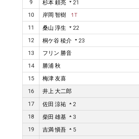
9
杉本 頼亮
21
10
岸岡 智樹
1T
11
桑山 淳生
22
12
桐ケ谷 稜介
23
13
フリン 勝音
14
勝浦 秋
15
梅津 友喜
16
井上 大二郎
17
佐田 涼祐
2
18
柴田 雄基
3
19
吉満 愼吾
5