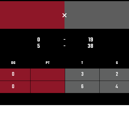
0
-
19
5
-
38
DG
PT
T
G
0
3
2
0
6
4