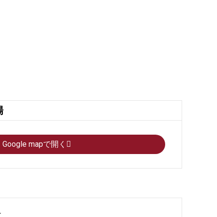
場
Google mapで開く
果