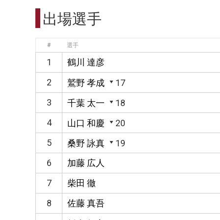
出場選手
#
選手
1
鶴川 達彦
2
鷲野 孝成
17
3
千葉 太一
18
4
山口 和慶
20
5
桑野 詠真
19
6
加藤 広人
7
柴田 徹
8
佐藤 真吾