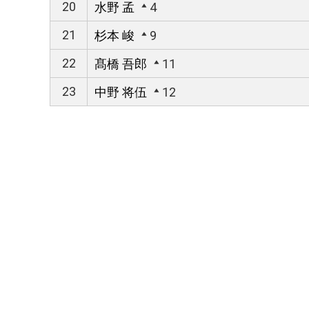
20
水野 孟
4
21
杉本 峻
9
22
髙橋 吾郎
11
23
中野 将伍
12