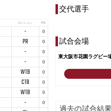
交代選手
ポジション
PG
-
0
試合会場
PR
0
-
0
東大阪市花園ラグビー
-
0
WTB
0
CTB
0
WTB
0
-
0
過去の試合結