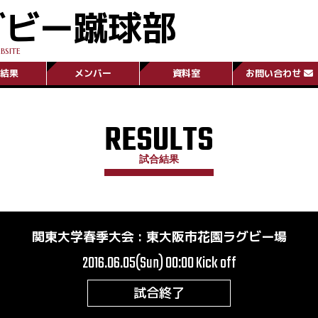
グビー蹴球部
BSITE
結果
メンバー
資料室
お問い合わせ
RESULTS
試合結果
関東大学春季大会
:
東大阪市花園ラグビー場
2016.06.05(Sun) 00:00
Kick off
試合終了