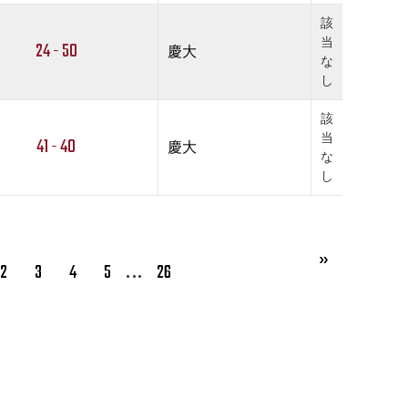
該
当
24 - 50
慶大
な
し
該
当
41 - 40
慶大
な
し
…
2
3
4
5
26