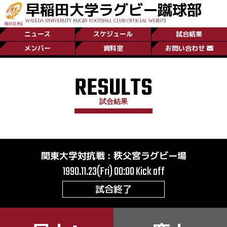
早稲田大学ラグビー蹴球部
WASEDA UNIVERSITY RUGBY FOOTBALL CLUB OFFICIAL WEBSITE
ニュース
スケジュール
試合結果
メンバー
資料室
お問い合わせ
RESULTS
試合結果
関東大学対抗戦
:
秩父宮ラグビー場
1990.11.23(Fri) 00:00
Kick off
試合終了