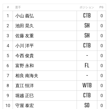
#
選手
ポジション
PG
CTB
1
小山 義弘
0
SH
2
池田 晃久
0
SH
3
佐藤 友重
0
CTB
4
小川 洋平
0
-
5
今西 俊貴
0
FL
6
富野 永和
0
-
7
相良 南海夫
0
WTB
8
直江 恒洋
0
CTB
9
堀越 正巳
0
SO
10
守屋 泰宏
0