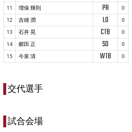
PR
11
増保 輝則
0
LO
12
吉雄 潤
0
CTB
13
石井 晃
0
SO
14
郷田 正
0
WTB
15
今泉 清
0
交代選手
試合会場