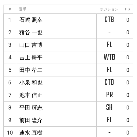
#
選手
ポジション
PG
CTB
1
石嶋 照幸
0
-
2
猪谷 一也
0
FL
3
山口 吉博
0
WTB
4
吉上 耕平
0
FL
5
田中 孝二
0
CTB
6
小泉 和也
0
PR
7
池本 信正
0
SH
8
平田 輝志
0
FL
9
前田 隆介
0
-
10
速水 直樹
0