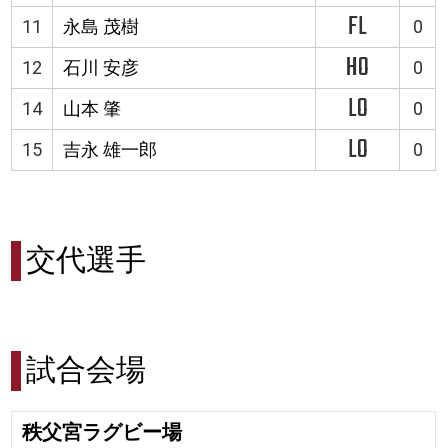
FL
11
永島 茂樹
0
HO
12
石川 安彦
0
LO
14
山本 肇
0
LO
15
吉永 雄一郎
0
交代選手
試合会場
秩父宮ラグビー場