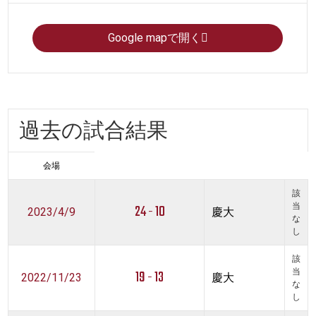
Google mapで開く
過去の試合結果
会場
該
24 - 10
当
2023/4/9
慶大
な
し
該
19 - 13
当
2022/11/23
慶大
な
し