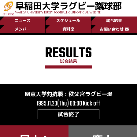
早稲田大学ラグビー蹴球部
WASEDA UNIVERSITY RUGBY FOOTBALL CLUB OFFICIAL WEBSITE
ニュース
スケジュール
試合結果
メンバー
資料室
お問い合わせ
RESULTS
試合結果
関東大学対抗戦
:
秩父宮ラグビー場
1995.11.23(Thu) 00:00
Kick off
試合終了