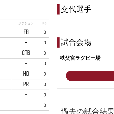
交代選手
ポジション
PG
FB
0
試合会場
-
0
CTB
0
秩父宮ラグビー場
-
0
HO
0
PR
0
-
0
-
0
過去の試合結