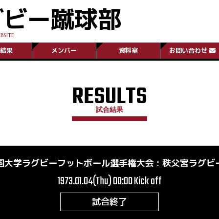
グビー蹴球部
BSITE
結果
メンバー
資料室
お問い合わせ
RESULTS
試合結果
国大学ラグビーフットボール選手権大会
:
秩父宮ラグビ
1973.01.04(Thu) 00:00
Kick off
試合終了