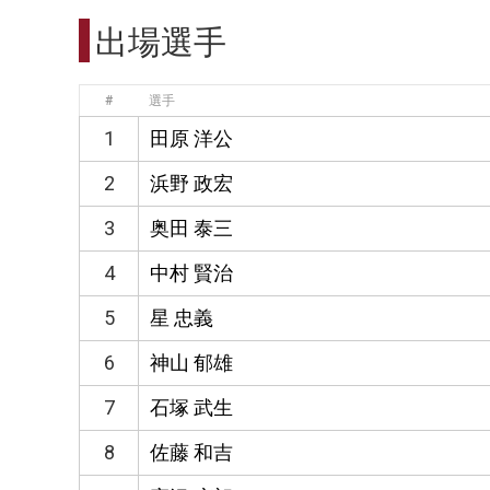
出場選手
#
選手
1
田原 洋公
2
浜野 政宏
3
奥田 泰三
4
中村 賢治
5
星 忠義
6
神山 郁雄
7
石塚 武生
8
佐藤 和吉