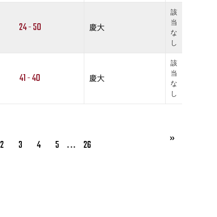
該
当
24 - 50
慶大
な
し
該
当
41 - 40
慶大
な
し
…
2
3
4
5
26