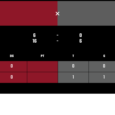
6
-
0
16
-
6
DG
PT
T
G
0
0
0
0
1
1