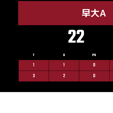
早大A
22
T
G
PG
1
1
0
3
2
0