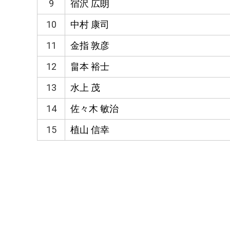
9
宿沢 広朗
10
中村 康司
11
金指 敦彦
12
畠本 裕士
13
水上 茂
14
佐々木 敏治
15
植山 信幸