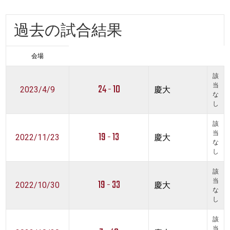
過去の試合結果
会場
該
24 - 10
当
2023/4/9
慶大
な
し
該
19 - 13
当
2022/11/23
慶大
な
し
該
19 - 33
当
2022/10/30
慶大
な
し
該
当