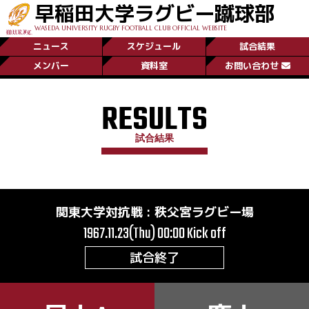
早稲田大学ラグビー蹴球部
WASEDA UNIVERSITY RUGBY FOOTBALL CLUB OFFICIAL WEBSITE
ニュース
スケジュール
試合結果
メンバー
資料室
お問い合わせ
RESULTS
試合結果
関東大学対抗戦
:
秩父宮ラグビー場
1967.11.23(Thu) 00:00
Kick off
試合終了