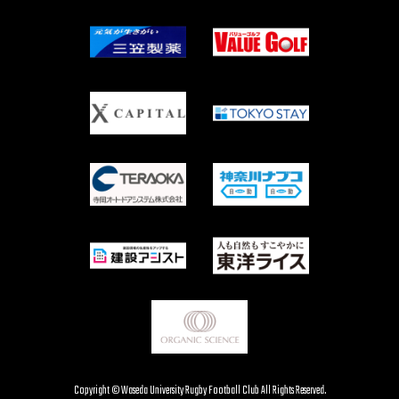
Copyright © Waseda University Rugby Football Club All Rights Reserved.