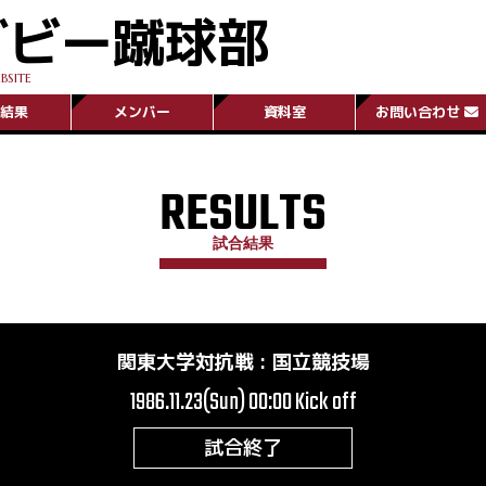
グビー蹴球部
BSITE
結果
メンバー
資料室
お問い合わせ
RESULTS
試合結果
関東大学対抗戦
:
国立競技場
1986.11.23(Sun) 00:00
Kick off
試合終了