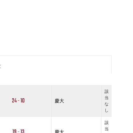
果
該
当
24 - 10
慶大
な
し
該
当
19 - 13
慶大