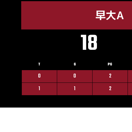
早大A
18
T
G
PG
0
0
2
1
1
2