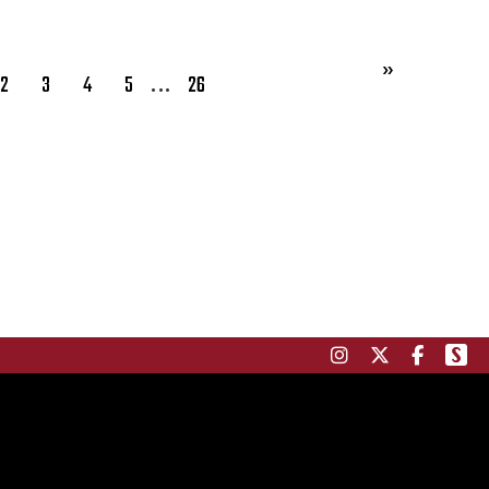
…
2
3
4
5
26