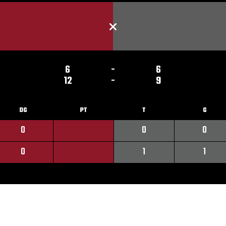
6
-
6
12
-
9
DG
PT
T
G
0
0
0
0
1
1