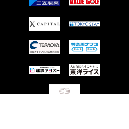
Copyright © Waseda University Rugby Football Club All Rights Reserved.