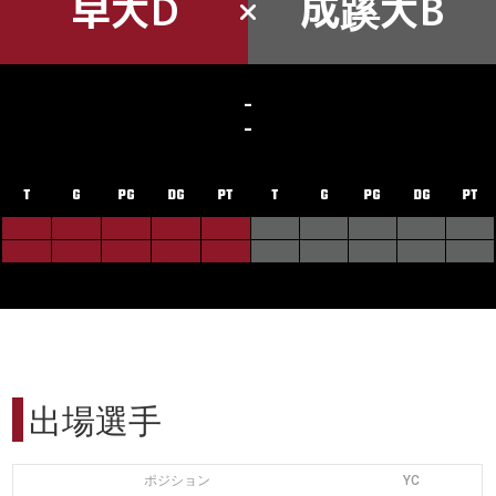
早大D
成蹊大B
-
-
T
G
PG
DG
PT
T
G
PG
DG
PT
出場選手
ポジション
YC