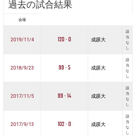
過去の試合結果
会場
該
120 - 0
当
2019/11/4
成蹊大
な
し
該
99 - 5
当
2018/9/23
成蹊大
な
し
該
99 - 14
当
2017/11/5
成蹊大
な
し
該
102 - 0
当
2017/9/13
成蹊大
な
し