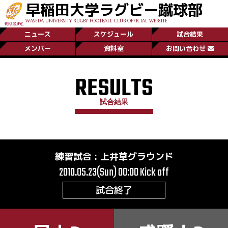
早稲田大学ラグビー蹴球部
WASEDA UNIVERSITY RUGBY FOOTBALL CLUB OFFICIAL WEBSITE
ニュース
スケジュール
試合結果
メンバー
資料室
お問い合わせ
RESULTS
試合結果
練習試合
:
上井草グラウンド
2010.05.23(Sun) 00:00
Kick off
試合終了