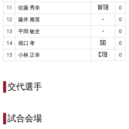
WTB
11
佐藤 秀幸
0
-
12
藤井 雅英
0
-
13
平岡 敏史
0
SO
14
堀口 孝
0
CTB
15
小林 正幸
0
交代選手
試合会場