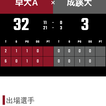
早大A
成蹊大
32
3
11
-
0
21
-
3
T
G
PG
DG
PT
T
G
PG
DG
PT
2
1
1
0
0
0
0
0
6
0
1
0
0
0
1
0
出場選手