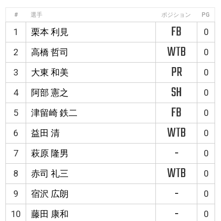
#
選手
ポジション
PG
FB
1
栗本 利見
0
WTB
2
高橋 哲司
0
PR
3
大東 和美
0
SH
4
阿部 憲之
0
FB
5
津留崎 鉄二
0
WTB
6
益田 清
0
-
7
萩原 隆男
0
WTB
8
赤司 礼三
0
-
9
宿沢 広朗
0
-
10
藤田 康和
0