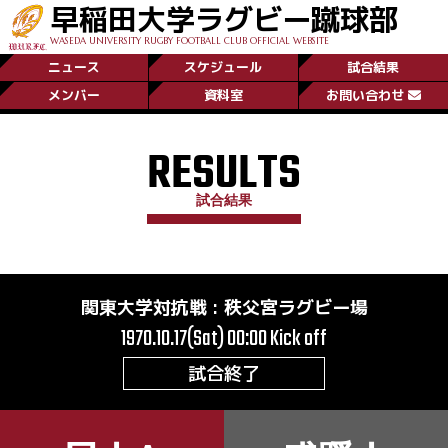
早稲田大学ラグビー蹴球部
WASEDA UNIVERSITY RUGBY FOOTBALL CLUB OFFICIAL WEBSITE
ニュース
スケジュール
試合結果
メンバー
資料室
お問い合わせ
RESULTS
試合結果
関東大学対抗戦
:
秩父宮ラグビー場
1970.10.17(Sat) 00:00
Kick off
試合終了