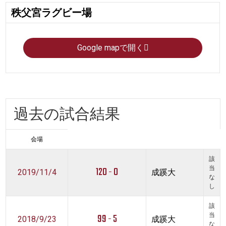
秩父宮ラグビー場
Google mapで開く
過去の試合結果
会場
該
120 - 0
当
2019/11/4
成蹊大
な
し
該
99 - 5
当
2018/9/23
成蹊大
な