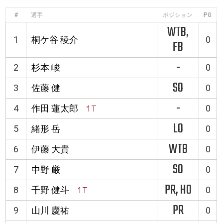
#
選手
ポジション
PG
WTB,
1
桐ケ谷 稜介
0
FB
-
2
杉本 峻
0
SO
3
佐藤 健
0
-
4
作田 蓮太郎
1T
0
LO
5
緒形 岳
0
WTB
6
伊藤 大貴
0
SO
7
中野 厳
0
PR, HO
8
千野 健斗
1T
0
PR
9
山川 慶祐
0