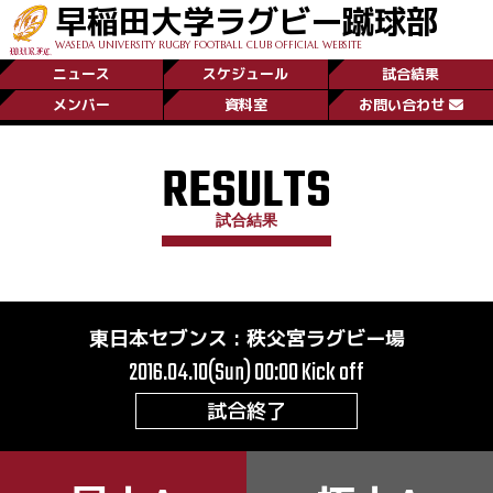
早稲田大学ラグビー蹴球部
WASEDA UNIVERSITY RUGBY FOOTBALL CLUB OFFICIAL WEBSITE
ニュース
スケジュール
試合結果
メンバー
資料室
お問い合わせ
RESULTS
試合結果
東日本セブンス
:
秩父宮ラグビー場
2016.04.10(Sun) 00:00
Kick off
試合終了