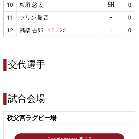
SH
10
板垣 悠太
0
-
11
フリン 勝音
0
-
12
髙橋 吾郎
1T 2G
0
交代選手
試合会場
秩父宮ラグビー場