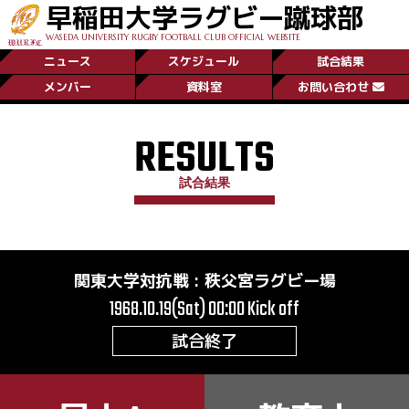
早稲田大学ラグビー蹴球部
WASEDA UNIVERSITY RUGBY FOOTBALL CLUB OFFICIAL WEBSITE
ニュース
スケジュール
試合結果
メンバー
資料室
お問い合わせ
RESULTS
試合結果
関東大学対抗戦
:
秩父宮ラグビー場
1968.10.19(Sat) 00:00
Kick off
試合終了