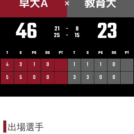
早大A
教育大
46
23
21
-
8
25
-
15
T
G
PG
DG
PT
T
G
PG
DG
PT
4
3
1
0
1
1
1
0
5
5
0
0
3
3
0
0
出場選手