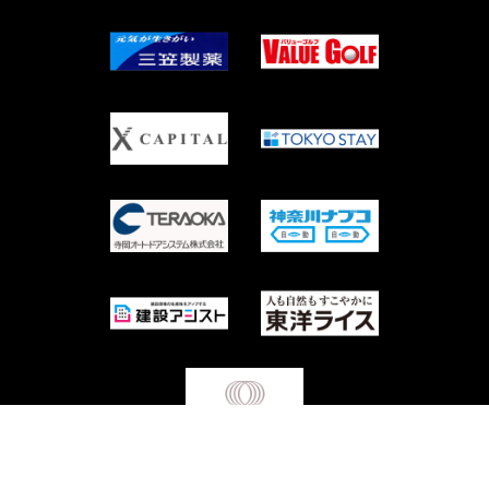
Copyright © Waseda University Rugby Football Club All Rights Reserved.