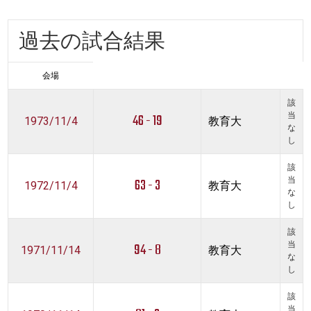
過去の試合結果
会場
該
46 - 19
当
1973/11/4
教育大
な
し
該
63 - 3
当
1972/11/4
教育大
な
し
該
94 - 8
当
1971/11/14
教育大
な
し
該
当