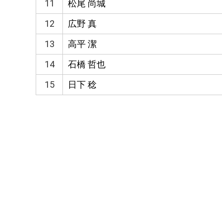
11
松尾 尚城
12
広野 真
13
高平 潔
14
石橋 哲也
15
日下 稔