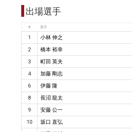
出場選手
#
選手
1
小林 伸之
2
橋本 裕幸
3
町田 英夫
4
加藤 剛志
6
伊藤 隆
8
長沼 龍太
9
安藤 公一
10
坂口 直弘