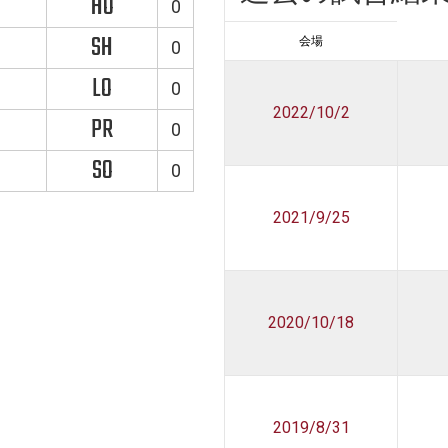
HO
0
SH
会場
0
LO
0
2022/10/2
PR
0
SO
0
2021/9/25
2020/10/18
2019/8/31