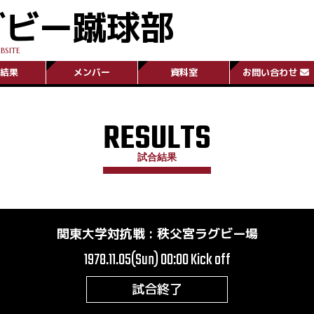
グビー蹴球部
BSITE
結果
メンバー
資料室
お問い合わせ
RESULTS
試合結果
関東大学対抗戦
:
秩父宮ラグビー場
1978.11.05(Sun) 00:00
Kick off
試合終了