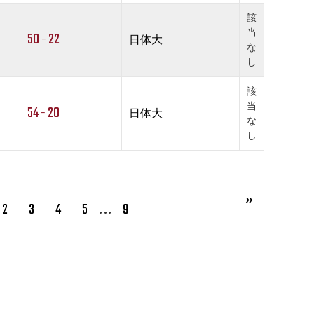
該
当
50 - 22
日体大
な
し
該
当
54 - 20
日体大
な
し
…
2
3
4
5
9