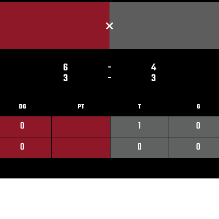
6
-
4
3
-
3
DG
PT
T
G
0
1
0
0
0
0