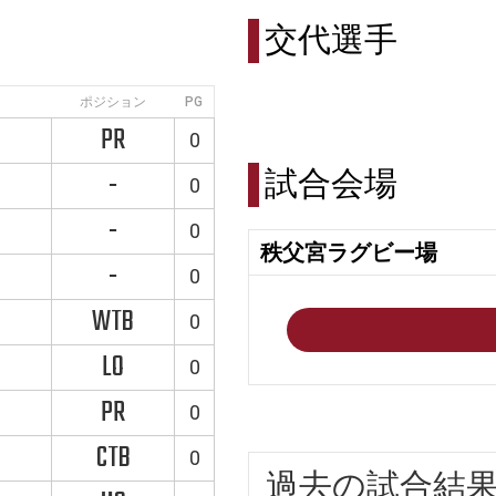
交代選手
ポジション
PG
PR
0
試合会場
-
0
-
0
秩父宮ラグビー場
-
0
WTB
0
LO
0
PR
0
CTB
0
過去の試合結