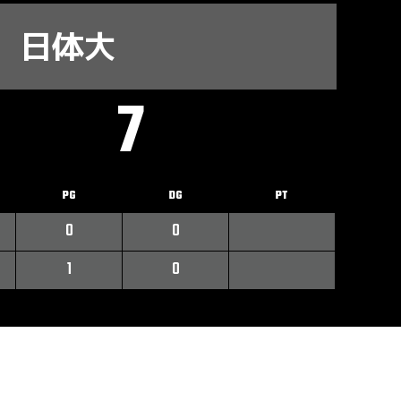
日体大
7
PG
DG
PT
0
0
1
0