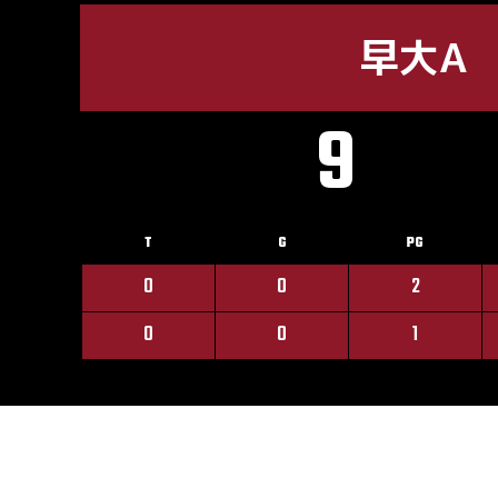
早大A
9
T
G
PG
0
0
2
0
0
1