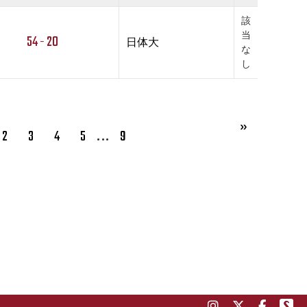
該
当
54 - 20
日体大
な
し
…
2
3
4
5
9