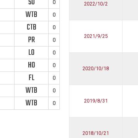
SO
0
2022/10/2
WTB
0
CTB
0
2021/9/25
PR
0
LO
0
HO
0
2020/10/18
FL
0
WTB
0
WTB
2019/8/31
0
2018/10/21