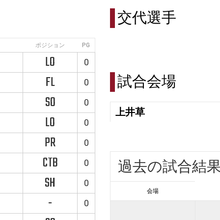
交代選手
ポジション
PG
LO
0
試合会場
FL
0
SO
0
上井草
LO
0
PR
0
CTB
0
過去の試合結
SH
0
会場
-
0