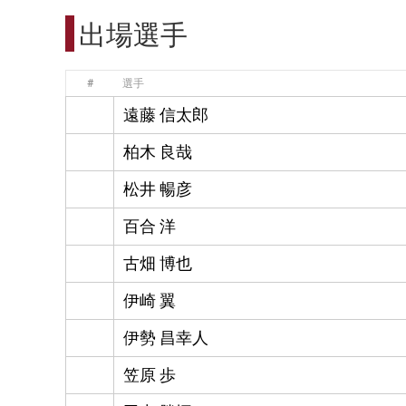
出場選手
#
選手
遠藤 信太郎
柏木 良哉
松井 暢彦
百合 洋
古畑 博也
伊崎 翼
伊勢 昌幸人
笠原 歩