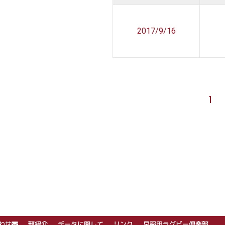
2017/9/16
1
わせ
部紹介
データに関して
リンク
早稲田ラグビー倶楽部