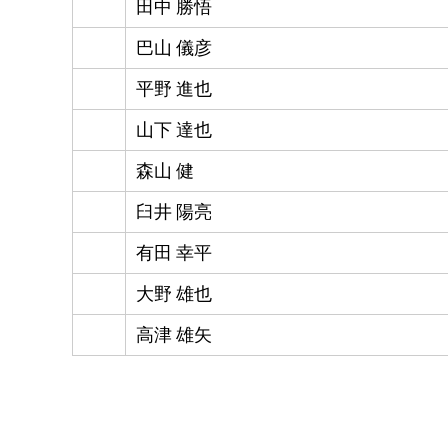
田中 勝悟
巴山 儀彦
平野 進也
山下 達也
森山 健
臼井 陽亮
有田 幸平
大野 雄也
高津 雄矢