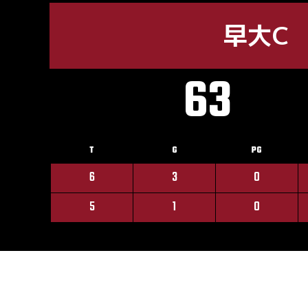
早大C
63
T
G
PG
6
3
0
5
1
0