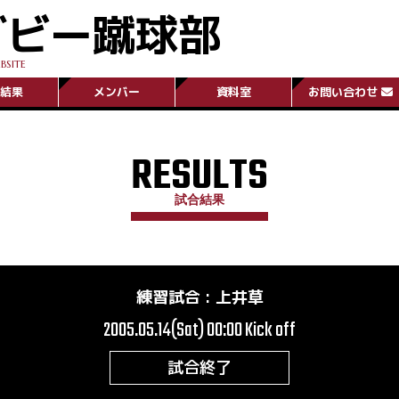
グビー蹴球部
BSITE
結果
メンバー
資料室
お問い合わせ
RESULTS
試合結果
練習試合
:
上井草
2005.05.14(Sat) 00:00
Kick off
試合終了