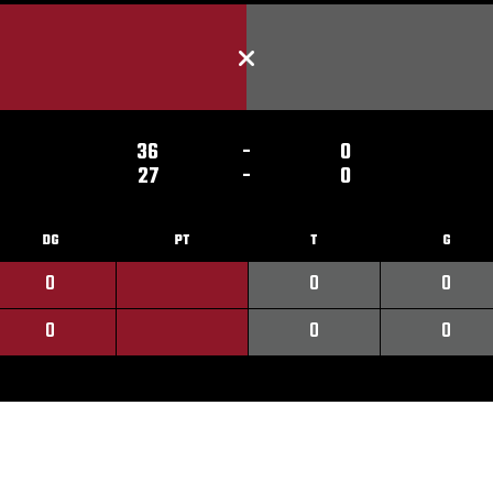
36
-
0
27
-
0
DG
PT
T
G
0
0
0
0
0
0