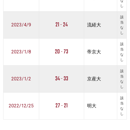
な
し
該
21 - 24
当
2023/4/9
流経大
な
し
該
20 - 73
当
2023/1/8
帝京大
な
し
該
34 - 33
当
2023/1/2
京産大
な
し
該
27 - 21
当
2022/12/25
明大
な
し