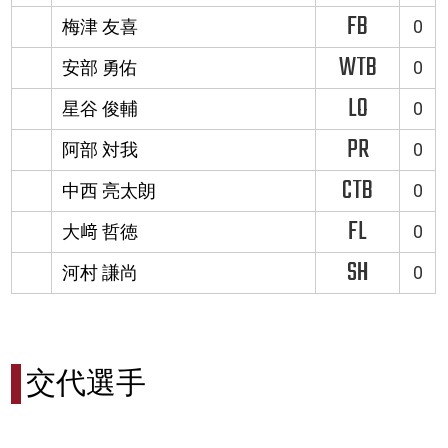
FB
梅津 友喜
0
WTB
安部 勇佑
0
LO
星谷 俊輔
0
PR
阿部 対我
0
CTB
中西 亮太朗
0
FL
大﨑 哲徳
0
SH
河村 謙尚
0
交代選手