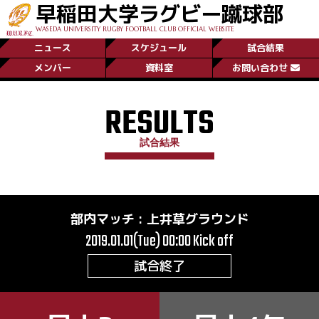
早稲田大学ラグビー蹴球部
WASEDA UNIVERSITY RUGBY FOOTBALL CLUB OFFICIAL WEBSITE
ニュース
スケジュール
試合結果
メンバー
資料室
お問い合わせ
RESULTS
試合結果
部内マッチ
:
上井草グラウンド
2019.01.01(Tue) 00:00
Kick off
試合終了