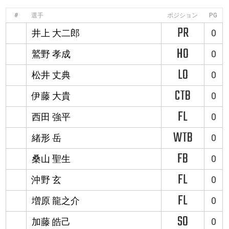
#
選手
ポジション
PG
PR
井上 大二郎
0
HO
鷲野 孝成
0
LO
松井 丈典
0
CTB
伊藤 大貴
0
FL
西田 強平
0
WTB
緒形 岳
0
FB
桑山 聖生
0
FL
沖野 玄
0
FL
増原 龍之介
0
SO
加藤 皓己
0