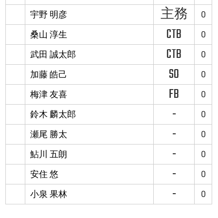
主務
宇野 明彦
0
CTB
桑山 淳生
0
CTB
武田 誠太郎
0
SO
加藤 皓己
0
FB
梅津 友喜
0
-
鈴木 麟太郎
0
-
瀬尾 勝太
0
-
鮎川 五朗
0
-
安住 悠
0
-
小泉 果林
0