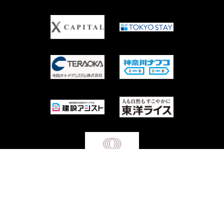
Copyright © Waseda University Rugby Football Club All Rights Reserved.