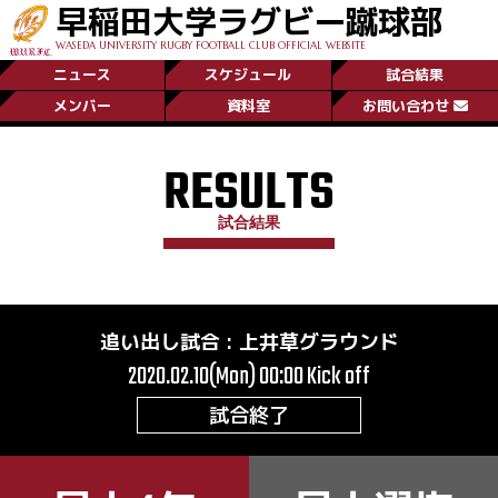
早稲田大学ラグビー蹴球部
WASEDA UNIVERSITY RUGBY FOOTBALL CLUB OFFICIAL WEBSITE
ニュース
スケジュール
試合結果
メンバー
資料室
お問い合わせ
RESULTS
試合結果
追い出し試合
:
上井草グラウンド
2020.02.10(Mon) 00:00
Kick off
試合終了