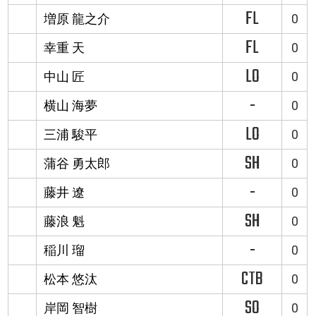
FL
増原 龍之介
0
FL
幸重 天
0
LO
中山 匠
0
-
横山 海夢
0
LO
三浦 駿平
0
SH
蒲谷 勇太郎
0
-
藤井 遼
0
SH
藤浪 魁
0
-
稲川 瑠
0
CTB
松本 悠汰
0
SO
岸岡 智樹
0