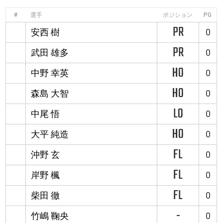
#
選手
ポジション
PG
PR
安西 樹
0
PR
武田 雄多
0
HO
中野 幸英
0
HO
森島 大智
0
LO
中尾 悟
0
HO
大平 純造
0
FL
沖野 玄
0
FL
岸野 楓
0
FL
柴田 徹
0
-
竹嶋 鞠央
0