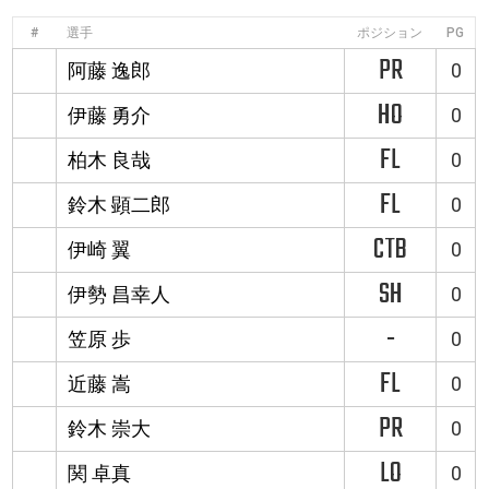
#
選手
ポジション
PG
PR
阿藤 逸郎
0
HO
伊藤 勇介
0
FL
柏木 良哉
0
FL
鈴木 顕二郎
0
CTB
伊崎 翼
0
SH
伊勢 昌幸人
0
-
笠原 歩
0
FL
近藤 嵩
0
PR
鈴木 崇大
0
LO
関 卓真
0