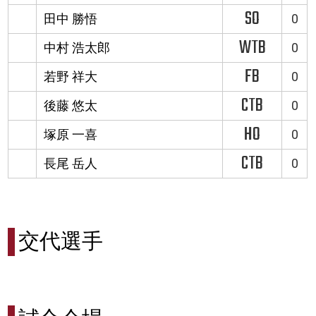
SO
田中 勝悟
0
WTB
中村 浩太郎
0
FB
若野 祥大
0
CTB
後藤 悠太
0
HO
塚原 一喜
0
CTB
長尾 岳人
0
交代選手