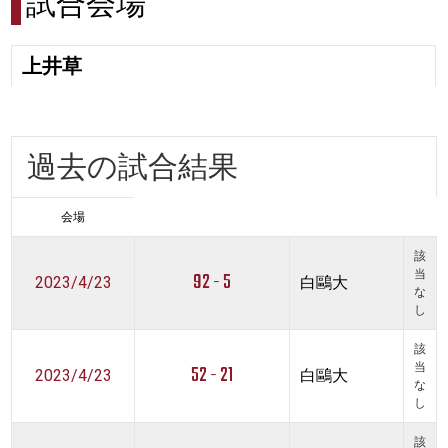
試合会場
上井草
過去の試合結果
会場
該
92 - 5
当
2023/4/23
白鷗大
な
し
該
52 - 21
当
2023/4/23
白鷗大
な
し
該