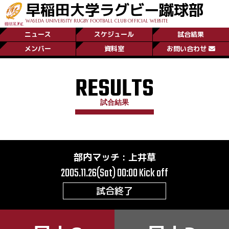
早稲田大学ラグビー蹴球部
WASEDA UNIVERSITY RUGBY FOOTBALL CLUB OFFICIAL WEBSITE
ニュース
スケジュール
試合結果
メンバー
資料室
お問い合わせ
RESULTS
試合結果
部内マッチ
:
上井草
2005.11.26(Sat) 00:00
Kick off
試合終了