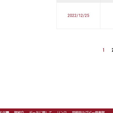
2022/12/25
1
わせ
部紹介
データに関して
リンク
早稲田ラグビー倶楽部