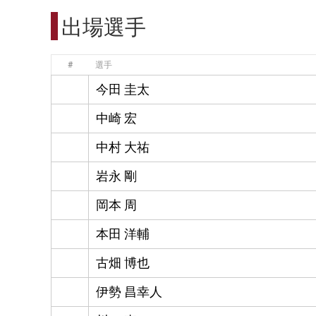
出場選手
#
選手
今田 圭太
中崎 宏
中村 大祐
岩永 剛
岡本 周
本田 洋輔
古畑 博也
伊勢 昌幸人