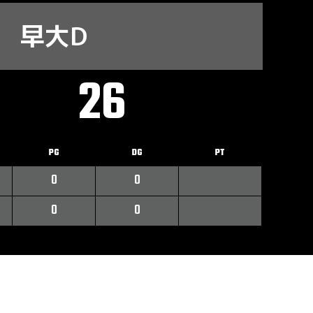
早大D
26
PG
DG
PT
0
0
0
0