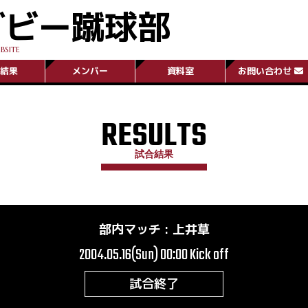
グビー蹴球部
BSITE
結果
メンバー
資料室
お問い合わせ
RESULTS
試合結果
部内マッチ
:
上井草
2004.05.16(Sun) 00:00
Kick off
試合終了