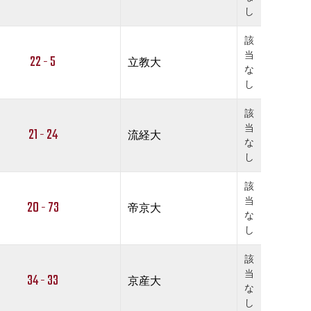
し
該
当
22 - 5
立教大
な
し
該
当
21 - 24
流経大
な
し
該
当
20 - 73
帝京大
な
し
該
当
34 - 33
京産大
な
し