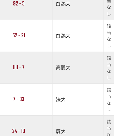
当
92 - 5
白鷗大
な
し
該
当
52 - 21
白鷗大
な
し
該
当
88 - 7
高麗大
な
し
該
当
7 - 33
法大
な
し
該
当
24 - 10
慶大
な