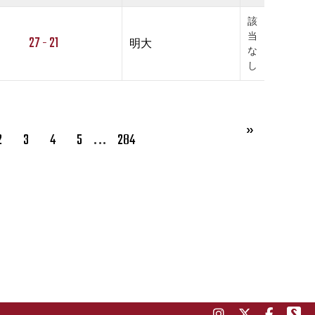
該
当
27 - 21
明大
な
し
…
2
3
4
5
284