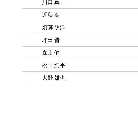
川口 真一
近藤 嵩
須藤 明洋
坪田 晋
森山 健
松田 純平
大野 雄也