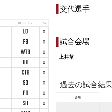
交代選手
ポジション
PG
LO
0
試合会場
FB
0
WTB
0
上井草
HO
0
CTB
0
SO
0
過去の試合結
PR
0
会場
SH
0