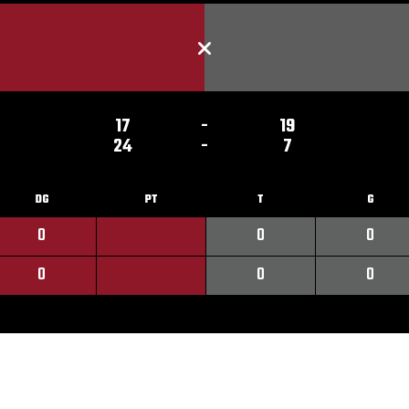
17
-
19
24
-
7
DG
PT
T
G
0
0
0
0
0
0