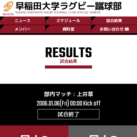
早稲田大学ラグビー蹴球部
WASEDA UNIVERSITY RUGBY FOOTBALL CLUB OFFICIAL WEBSITE
ニュース
スケジュール
試合結果
メンバー
資料室
お問い合わせ
RESULTS
試合結果
部内マッチ
:
上井草
2006.01.06(Fri) 00:00
Kick off
試合終了