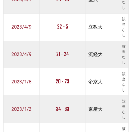
な
し
該
22 - 5
当
2023/4/9
立教大
な
し
該
21 - 24
当
2023/4/9
流経大
な
し
該
20 - 73
当
2023/1/8
帝京大
な
し
該
34 - 33
当
2023/1/2
京産大
な
し
該